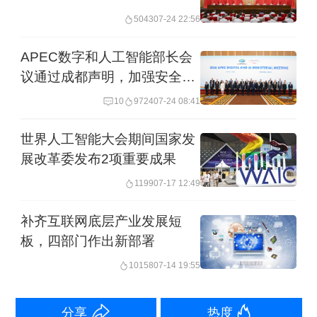
经济等领域的应用场景。“深圳可以让世
5043
07-24 22:56
界看到一种新的中国叙事——科技创新
APEC数字和人工智能部长会
不只是生产力，更是一种与APEC各经
议通过成都声明，加强安全治
济体共享的公共价值。”
理协同
10
9724
07-24 08:41
泰国国家科学技术发展署首席研究员贾
世界人工智能大会期间国家发
图蓬·钦荣鲁昂曾多次参加APEC会议，
展改革委发布2项重要成果
亲眼见证了选择一个兼具创新性和包容
1199
07-17 12:49
性的主办城市的重要性。在他看来，深
补齐互联网底层产业发展短
圳无疑是2026年APEC会议的理想之
板，四部门作出新部署
选，它不仅象征着中国的快速转型，更
10158
07-14 19:55
是深化区域合作的门户。
分享
热度