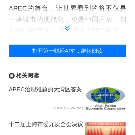
APEC的舞台，让世界看到的将不仅是
一座城市的现代化，更是中国开放、创
新的国家气质。通过举办APEC会议，
深圳可以发挥连接中国与亚太的桥梁作
打开第一财经APP，继续阅读
用，成为中国理念与亚太合作的“城市接
口”，既输出中国经验，也引入国际合作
资源。
相关阅读
APEC治理难题的大湾区答案
韩冰建议以科技叙事打造“深圳故事”：
APEC会议期间，深圳可考虑主动输出
8267
07-26 20:32
科技与生活融合的城市故事，展示AI、
十二届上海市委九次全会决议
绿色制造、数字经济、跨境电商、低空