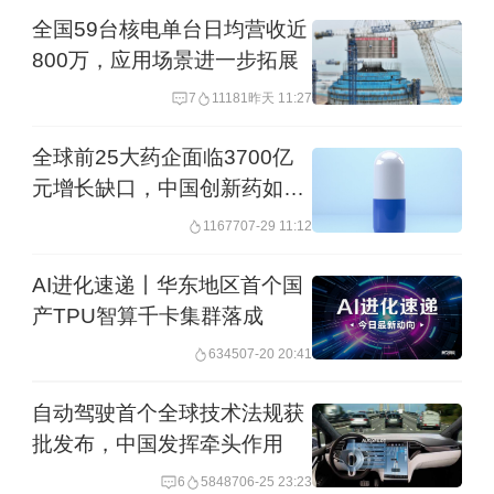
全国59台核电单台日均营收近
800万，应用场景进一步拓展
7
11181
昨天 11:27
全球前25大药企面临3700亿
元增长缺口，中国创新药如何
借补位站上牌桌
11677
07-29 11:12
AI进化速递丨华东地区首个国
产TPU智算千卡集群落成
6345
07-20 20:41
自动驾驶首个全球技术法规获
批发布，中国发挥牵头作用
6
58487
06-25 23:23