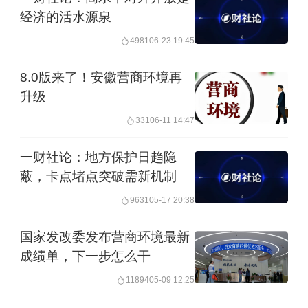
经济的活水源泉
报告称，尽管面临欧洲市场的宏观经济
4981
06-23 19:45
压力与复杂多变的营商环境，在欧中企
依然展现出强劲的韧性与适应能力，
8.0版来了！安徽营商环境再
升级
2024年总体发展势头稳中向好。
331
06-11 14:47
数据显示，超八成受访企业表示今年经
一财社论：地方保护日趋隐
营状况持平或改善；其中53%的企业在
蔽，卡点堵点突破需新机制
欧营收实现增长，12%录得显著增长，
9631
05-17 20:38
仅16%反馈营收下滑。从利润角度看，
国家发改委发布营商环境最新
40%的受访企业利润有所提升，而19%
成绩单，下一步怎么干
的企业利润出现回落。
11894
05-09 12:25