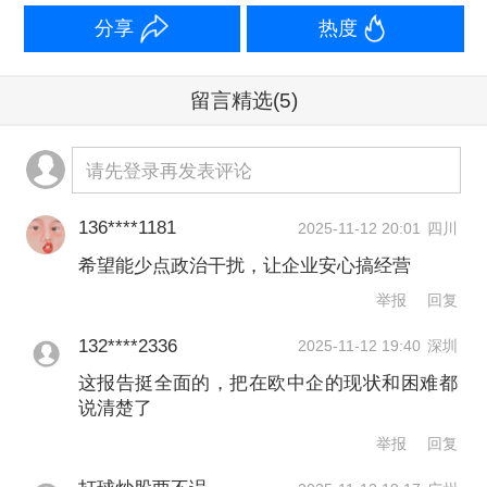
展望2025年全年，受访中企普遍持乐观
分享
热度
态度，预期增长成为主流共识。62%的
企业预计营收将继续增长，仅14%预估
留言精选
(5)
营收下降。利润预期同样积极，46%的
企业预计利润提升，39%预计保持平
请先登录再发表评论
稳。
136****1181
2025-11-12 20:01
四川
希望能少点政治干扰，让企业安心搞经营
同时，尽管宏观环境仍存在变数，在欧
举报
回复
中企对欧盟市场的长期价值依然高度认
132****2336
2025-11-12 19:40
深圳
可。半数受访企业计划在2025年增加对
这报告挺全面的，把在欧中企的现状和困难都
欧投入，仅11%表示将减少投入。与前
说清楚了
两年的谨慎观望相比，中企在欧投资意
举报
回复
愿显著回暖。