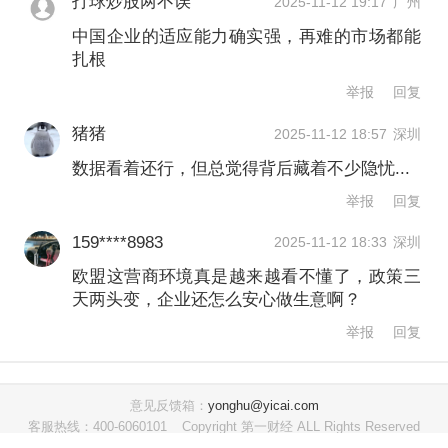
打球炒股两不误
2025-11-12 19:17
广州
中国企业的适应能力确实强，再难的市场都能
报告还表明，
中企在欧持续投入运营的
扎根
核心动力包括在全球建立品牌知名度、
举报
回复
欧盟新兴领域发展潜力、市场容量、产
猪猪
2025-11-12 18:57
深圳
业基础优势以及供应链多元化等。
数据看着还行，但总觉得背后藏着不少隐忧...
举报
回复
欧盟中国商会会长刘坚东在发布会上表
159****8983
2025-11-12 18:33
深圳
示，值此中欧建交五十周年之际，双方
欧盟这营商环境真是越来越看不懂了，政策三
经贸关系正经历从“互补性依赖”向“战略
天两头变，企业还怎么安心做生意啊？
性互塑”的深刻转型。欧洲市场对中国企
举报
回复
业而言，已超越传统出口目的地的角
色，日益成为技术创新的策源地、全球
意见反馈箱：
yonghu@yicai.com
客服热线：400-6060101
Copyright 第一财经 ALL Rights Reserved
品牌的试金石与国际标准对接的核心