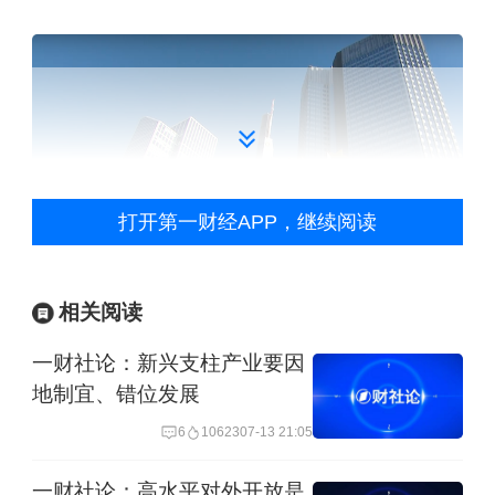
打开第一财经APP，继续阅读
相关阅读
一财社论：新兴支柱产业要因
在欧中企展现出强劲韧性
地制宜、错位发展
6
10623
07-13 21:05
报告基于为期四个月、覆盖205家在欧中
企及机构的问卷调研与深度访谈撰写。
一财社论：高水平对外开放是