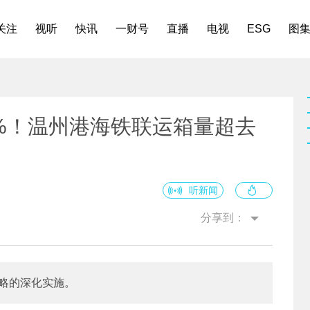
关注
视听
快讯
一财号
直播
电视
ESG
图
3%！温州港海铁联运箱量超去
听新闻
分享到：
战略的深化实施。