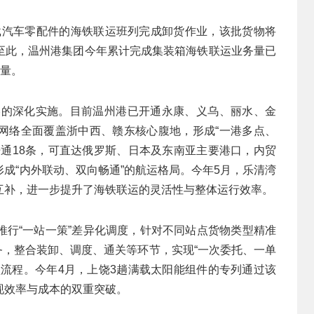
满载汽车零配件的海铁联运班列完成卸货作业，该批货物将
至此，温州港集团今年累计完成集装箱海铁联运业务量已
总量。
战略的深化实施。目前温州港已开通永康、义乌、丽水、金
网络全面覆盖浙中西、赣东核心腹地，形成“一港多点、
开通18条，可直达俄罗斯、日本及东南亚主要港口，内贸
成“内外联动、双向畅通”的航运格局。今年5月，乐清湾
互补，进一步提升了海铁联运的灵活性与整体运行效率。
推行“一站一策”差异化调度，针对不同站点货物类型精准
服务，整合装卸、调度、通关等环节，实现“一次委托、一单
琐流程。今年4月，上饶3趟满载太阳能组件的专列通过该
现效率与成本的双重突破。