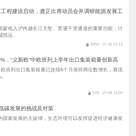
江工程建设启动，龚正出席动员会并调研能源发展工
着蒙电入沪跨越长江天堑、贯通千里通道的重要功能，计
建成投运。
3958
07-30 22:13
.6%，“义新欧”中欧班列上半年出口集装箱量创新高
”中欧班列出口集装箱量已连续6个月保持两位数增长，展现
头。
579
07-06 14:09
色低碳发展的挑战及对策
为国家发展的主旋律，生态环境可以发挥促进经济健康发
。