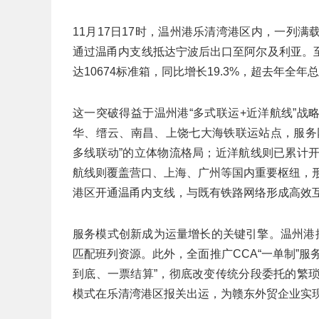
11月17日17时，温州港乐清湾港区内，一列
通过温甬内支线抵达宁波后出口至阿尔及利亚。
达10674标准箱，同比增长19.3%，超去年全年
这一突破得益于温州港“多式联运+近洋航线”
华、缙云、南昌、上饶七大海铁联运站点，服务
多线联动”的立体物流格局；近洋航线则已累计
航线则覆盖营口、上海、广州等国内重要枢纽，形
港区开通温甬内支线，与既有铁路网络形成高效
服务模式创新成为运量增长的关键引擎。温州港
匹配班列资源。此外，全面推广CCA“一单制”
到底、一票结算”，彻底改变传统分段委托的繁
模式在乐清湾港区报关出运，为赣东外贸企业实