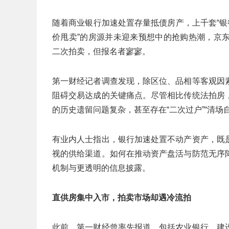
随着商业银行加速处置存量抵债房产，上千套“银
价甩卖”的房源并未迎来预想中的抢购热潮，京
二次拍卖，但报名者寥寥。
第一财经记者调查发现，除区位、品相等客观因
阻碍交易达成的关键痛点。尽管相比传统法拍房
的历史遗留问题复杂，甚至存在“二次过户”“清场
有业内人士指出，银行加速处置不动产资产，既
视的供给渠道。如何在推动资产盘活与防范无序
机制与更透明的信息披露。
直供房集中入市，拍卖市场却遇冷流拍
此前，第一财经曾率先报道，包括农业银行、建