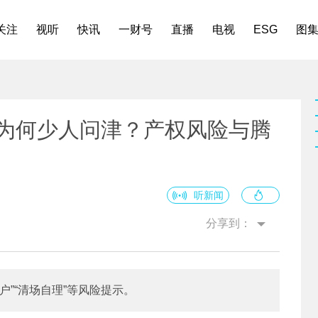
关注
视听
快讯
一财号
直播
电视
ESG
图
房为何少人问津？产权风险与腾
听新闻
分享到：
”“清场自理”等风险提示。