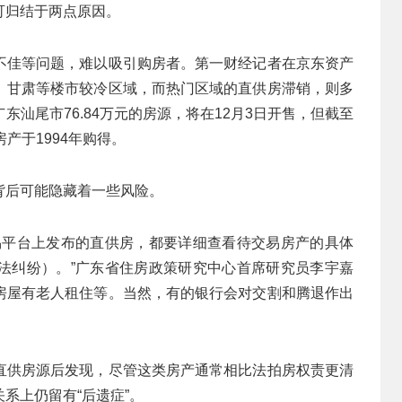
可归结于两点原因。
不佳等问题，难以吸引购房者。第一财经记者在京东资产
、甘肃等楼市较冷区域，而热门区域的直供房滞销，则多
汕尾市76.84万元的房源，将在12月3日开售，但截至
产于1994年购得。
背后可能隐藏着一些风险。
易平台上发布的直供房，都要详细查看待交易房产的具体
法纠纷）。”广东省住房政策研究中心首席研究员李宇嘉
房屋有老人租住等。当然，有的银行会对交割和腾退作出
直供房源后发现，尽管这类房产通常相比法拍房权责更清
系上仍留有“后遗症”。