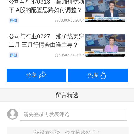
公司与行业0313丨高油价扰动
下 A股的配置思路如何调整？
原创
533
03-13 20:04
公司与行业0227丨涨价线贯穿
二月 三月行情会由谁主导？
原创
696
02-27 20:06
分享
热度
留言精选
请先登录再发表评论
还没有评论，快来抢沙发吧！