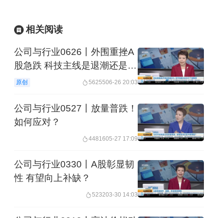
今晚锁定节目，三大嘉宾带您抓主线、
定策略，解锁年末布局良机！
相关阅读
举报
公司与行业0626丨外围重挫A
文章作者
股急跌 科技主线是退潮还是换
挡？
第一财经
原创
56255
06-26 20:03
公司与行业0527丨放量普跌！
云投教
如何应对？
44816
05-27 17:09
公司与行业0330丨A股彰显韧
性 有望向上补缺？
5232
03-30 14:03