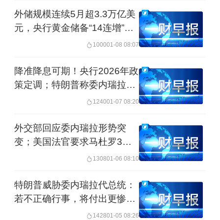
100%”，更改为“二氧化碳排放量减少
夫妇获释｜早报
外储规模连续5月超3.3万亿美
90%”。这意味着，燃油车得到了一定的
元，央行黄金储备“14连增”；
白宫：美方正积极讨论“购
喘息空间。
1000
01-08 08:07
买”格陵兰岛；委代理总统召开
工作会议，强调营救马杜罗夫
降准降息可期！央行2026年政
【观国内】
妇等｜早报
策定调；特朗普称委内瑞拉将
向美国移交3000万至5000万
国家发展改革委：利用现有中央资金渠
1240
01-07 08:20
桶石油；北欧五国外长就格陵
道 积极支持符合条件的煤炭清洁高效利
兰岛问题发表联合声明｜早报
外交部回应委内瑞拉形势突
用重点项目
变；美国法官要求马杜罗3月
17日再次出庭；格陵兰岛总理
1308
01-06 08:10
国家发展改革委新闻发言人就《煤炭清
回应特朗普：格陵兰永远是我
们的领土｜早报
特朗普威胁委内瑞拉代总统：
洁高效利用重点领域标杆水平和基准水
若不正确行事，将付出更惨痛
平（2025年版）》答记者问。《水平
代价；丹麦首相：美国应停止
1428
01-05 08:26