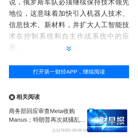
说，俄罗斯军队必须继续保持技术领先
地位，这意味着加快引入机器人技术、
信息技术、新材料，并扩大人工智能技
术在控制系统和自主作战系统中的应
用。
欧盟撤销全面电动化计划
打开第一财经APP，继续阅读
当地时间16日晚，欧盟委员会公布了一
项新议案，拟修改2035年禁售燃油车、
相关阅读
柴油车的禁令，放宽新车碳排放标准，
商务部回应审查Meta收购
将原本规定的“2035年起，欧盟地区必须
Manus；特朗普再次就骚乱事
件对伊朗发出威胁；委内瑞拉
销售零排放车辆，二氧化碳排放量减少
12783
01-09 08:19
成立高级别委员会推动马杜罗