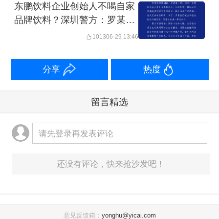
东鹏饮料企业创始人不喝自家
品牌饮料？深圳警方：罗某某
借助AI工具编造虚假信息散布
1013
06-29 13:46
谣言，已被刑拘
分享
热度
留言精选
请先登录再发表评论
还没有评论，快来抢沙发吧！
意见反馈箱：
yonghu@yicai.com