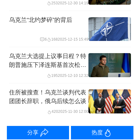
脚”生变
253
2025-12-30 14:19
乌克兰“北约梦碎”的背后
6
168
2025-12-15 15:49
乌克兰大选提上议事日程？特
朗普施压下泽连斯基首次松
口，乌民众怎么看
195
2025-12-10 12:32
住所被搜查！乌克兰谈判代表
团团长辞职，俄乌后续怎么谈
420
2025-11-30 12:00
分享
热度