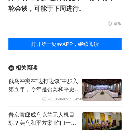
轮会谈，可能于下周进行
。
举报
打开第一财经APP，继续阅读
相关阅读
俄乌冲突在“边打边谈”中步入
第五年，今年是否离和平更近
一步？
6
13506
02-25 14:58
普京官邸成乌克兰无人机目
标？美乌和平方案“临门一