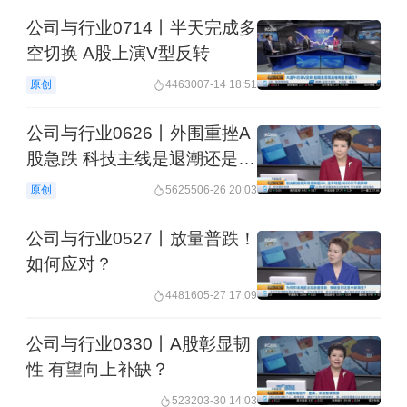
公司与行业0714丨半天完成多
空切换 A股上演V型反转
原创
44630
07-14 18:51
公司与行业0626丨外围重挫A
股急跌 科技主线是退潮还是换
挡？
原创
56255
06-26 20:03
公司与行业0527丨放量普跌！
如何应对？
44816
05-27 17:09
公司与行业0330丨A股彰显韧
性 有望向上补缺？
5232
03-30 14:03