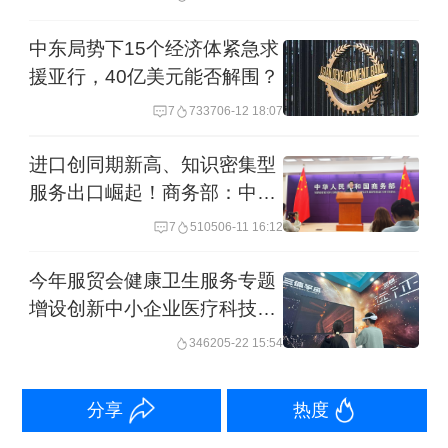
暂停。与此同时，受原油和黄金等价格
中东局势下15个经济体紧急求
暴涨，下游铝材、塑料等原材料的价格
援亚行，40亿美元能否解围？
也在激增。
7
7337
06-12 18:07
白明提出：“在这种情况下，我们最主要
进口创同期新高、知识密集型
的是强调我们的定力。通过竞争力形成
服务出口崛起！商务部：中国
外贸稳中有进
定力，同时应对外部环境的变化及时调
7
5105
06-11 16:12
整贸易方式、市场以及产品结构，并且
今年服贸会健康卫生服务专题
更加注重风险防范。”
增设创新中小企业医疗科技前
沿展区
3462
05-22 15:54
定力来自中国外贸已经形成的竞争力，
并需要继续向上升级、向外扩延。
分享
热度