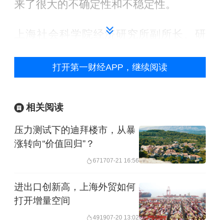
来了很大的不确定性和不稳定性。
上海社会科学院经济研究所副所长、研
究员詹宇波也对第一财经表示，当前中
打开第一财经APP，继续阅读
国外贸面临的挑战主要来自地缘政治局
势持续恶化带来的贸易阻隔、大宗商品
价格波动以及部分国家的贸易保护主义
相关阅读
抬头。
压力测试下的迪拜楼市，从暴
涨转向“价值回归”？
受中东局势升级影响，中东航线的干散
6717
07-21 16:56
货和集装箱物流均陷入停摆。中国的外
进出口创新高，上海外贸如何
贸人不仅无法给中东客户寄提单和样
打开增量空间
品，原本要运至中东地区的货物也一律
4919
07-20 13:02