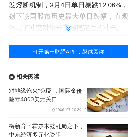
发熔断机制，3月4日单日暴跌12.06%，
创下该国股市历史最大单日跌幅，直观
体现了冲突对部分市场稳定性的冲击。
随着冲突局势的动态变化，资本市场将
打开第一财经APP，继续阅读
持续做出反应，可能出现局势升级后的
阶段性跌幅，也可能出现局势缓和后的
相关阅读
报复性反弹。面对战争带来的高度不确
对地缘炮火“免疫”，国际金价
定性，投资者普遍采取紧急避险行为，
险守4000美元关口
纷纷抛售风险资产、增持黄金、国债等
19861
07-20 20:19
避险资产。与此同时，冲突导致的全球
部分供应链临时受阻，可能影响部分企
梅新育：霍尔木兹乱局之下，
中东经济多元化受阻
业的短期盈利预期，高度依赖能源进口