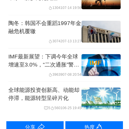
13041
07-14 19:56
的科技、制造、航运等相关行业，可能
面临成本上升、供应链中断的压力，这
陶冬：韩国不会重蹈1997年金
融危机覆辙
促使投资者基于自身风险偏好与利益最
大化原则，主动调整在资本市场的投资
30742
07-13 13:27
组合与策略。
IMF最新展望：下调今年全球
增速至3.0%，“二次通胀”警报
长期影响：全球产业链调整与逆全球化
拉响
39639
07-08 20:54
回潮加剧
全球能源投资创新高、动能却
停滞，能源转型呈碎片化
从长期来看，若美伊军事冲突持续或反
5
5601
06-25 19:45
复，全球产业链将经历适应性的结构性
调整。霍尔木兹海峡这一关键物流节点
分享
热度