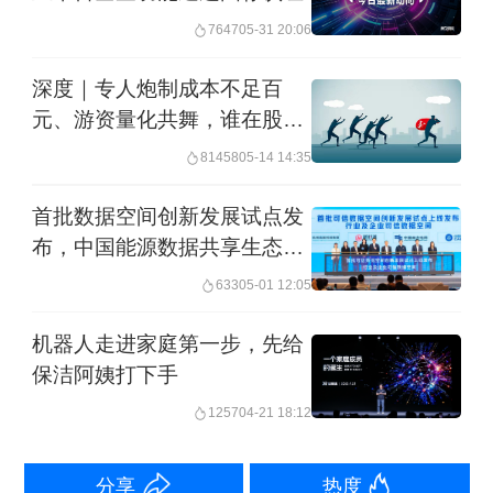
冲突持续升级推升国际油价，叠加美国
7647
05-31 20:06
就业数据不及预期，市场对滞胀风险担
深度｜专人炮制成本不足百
忧升温，全球风险资产遭抛售，多国股
元、游资量化共舞，谁在股市
市同步承压。在此背景下，中国资产展
谣言利益链中获利？
81458
05-14 14:35
现出更强韧性。
首批数据空间创新发展试点发
布，中国能源数据共享生态加
快形成
633
05-01 12:05
机器人走进家庭第一步，先给
保洁阿姨打下手
Wind数据显示，截至9日，3月以来韩国
1257
04-21 18:12
综合指数、日经225、MSCI亚洲新兴市
场指数分别下跌15.89%、10.4%、
分享
热度