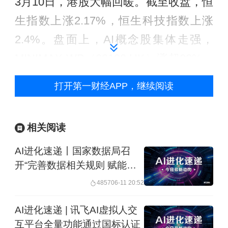
3月10日，港股大幅回暖。截至收盘，恒
生指数上涨2.17%，恒生科技指数上涨
2.4%。盘面上，AI概念股集体走强，
MINIMAX-WP（00100.HK）涨超22%，
智谱（02513.HK）涨近13%，腾讯控股
打开第一财经APP，继续阅读
（00700.HK）涨超7%；油气资源股表
现偏弱，山东墨龙（00568.HK）跌超
相关阅读
13%，中国海洋石油（00833.HK）跌
AI进化速递丨国家数据局召
1.6%。
开“完善数据相关规则 赋能人
工智能创新发展”座谈会
这与前一交易日形成强烈反差。3月9
4857
06-11 20:52
日，港股波动剧烈，恒生指数盘中一度
AI进化速递 | 讯飞AI虚拟人交
重挫逾3%。拉长时间看，近期中东地缘
互平台全量功能通过国标认证