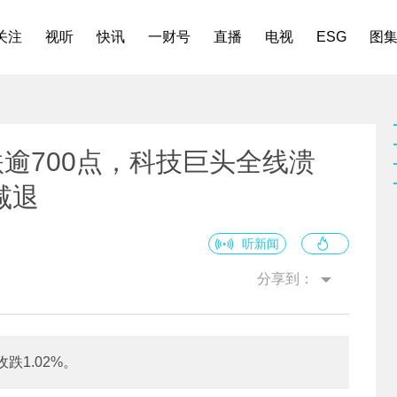
关注
视听
快讯
一财号
直播
电视
ESG
图
跌逾700点，科技巨头全线溃
减退
听新闻
分享到：
1.02%。