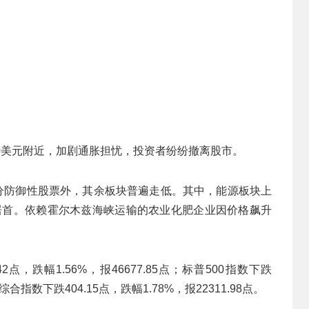
0美元附近，加剧通胀担忧，投资者纷纷撤离股市。
部分防御性股票外，其余板块普遍走低。其中，能源板块上
跌幅居首。依赖霍尔木兹海峡运输的农业化肥企业因价格飙升
，跌幅1.56%，报46677.85点；标普500指数下跌
克综合指数下跌404.15点，跌幅1.78%，报22311.98点。