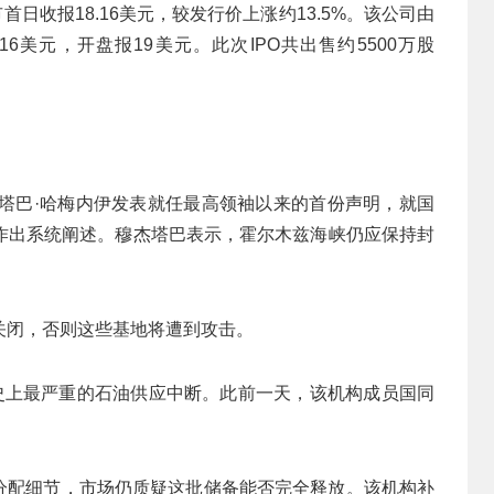
首日收报18.16美元，较发行价上涨约13.5%。该公司由
6美元，开盘报19美元。此次IPO共出售约5500万股
杰塔巴·哈梅内伊发表就任最高领袖以来的首份声明，就国
作出系统阐述。穆杰塔巴表示，霍尔木兹海峡仍应保持封
关闭，否则这些基地将遭到攻击。
发史上最严重的石油供应中断。此前一天，该机构成员国同
公布具体分配细节，市场仍质疑这批储备能否完全释放。该机构补