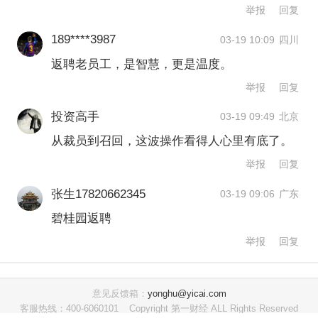
艰难的自救，在全力保交房的同时积极
举报
回复
探索化债路径。2026年是“十五五”开局
189****3987
03-19 10:09
四川
之年，是碧桂园从保交房向正常经营转
返聘老员工，是智慧，更是温度。
段最关键的一年，而未来3-5年则是碧桂
举报
回复
园厚积薄发的重要时期。
投资高手
03-19 09:49
北京
从裁员到召回，这波操作看得人心里有底了。
面向未来3-5年，碧桂园的战略核心将重
举报
回复
点围绕 “构建核心竞争力”展开。在这一
张生17820662345
03-19 09:06
广东
过程中，人才是必不可少的。严跃进提
碧桂园返聘
到，通过返聘等方式补充业务团队，将
举报
回复
为项目开发、运营等条线注入“稳中求
进”的信号，尤其是返聘员工熟悉公司流
意见反馈箱：
yonghu@yicai.com
程与文化，能够更快推进新项目的落地
客服热线：400-6060101
Copyright 第一财经 ALL Rights Reserved