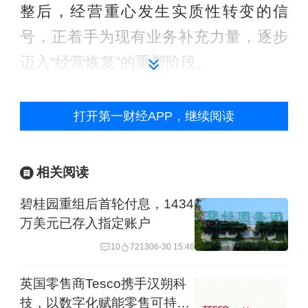
整后，经营重心发生实质性转变的信
号，正着手为现有业务补充力量，逐步
迈入“经营恢复”的重塑阶段。
自2021年行业进入调整期以来，各大房
打开第一财经APP，继续阅读
企都进行了不同程度的组织架构调整，
以及大规模的裁员以最大程度压缩成本
相关阅读
支出。据Wind数据，碧桂园员工总数在
碧桂园重组后首轮付息，1434
2018年时曾达到超13万人的峰值，此后
万美元已存入指定账户
一路震荡下降至2024年底仅剩不足2.3万
10
7213
06-30 15:46
人，减员幅度超过80%。
英国零售商Tesco携手汉朔科
严跃进表示，这一数据直观地反映出，
技，以数字化赋能零售可持续