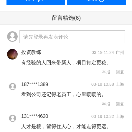
更多的精力修复资债表、恢复正常经
留言精选
(6)
营。而所谓的“恢复正常经营”，其标志是
经营性现金流回正，最终目标是公司整
请先登录再发表评论
体现金流和利润均为正。
投资教练
03-19 11:24
广州
碧桂园联席主席莫斌也强调，保交房收
有经验的人回来带新人，项目肯定更稳。
官是首要任务，资债表修复需要以时间
举报
回复
换空间，而恢复正常经营是关键，只有
187****1389
03-19 10:58
上海
发展才能真正有效解决问题。
看到公司还记得老员工，心里暖暖的。
举报
回复
在3月份的管理会议上，杨惠妍再次提
131****4620
03-19 10:32
上海
到，行业深度调整以来，碧桂园经历了
人才是根，留得住人心，才能走得更远。