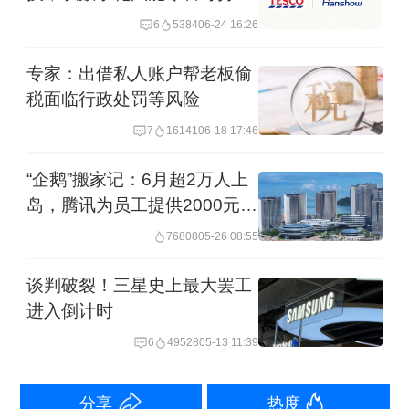
发展
在过去几年的行业深度调整期，企业为
6
5384
06-24 16:26
求生存不得不采取极致的缩表策略与降
专家：出借私人账户帮老板偷
本增效措施。这背后折射出的是房企出
税面临行政处罚等风险
险后经营秩序被彻底打破的现实困境。
7
16141
06-18 17:46
2025年底，随着境内外债务重组的落
“企鹅”搬家记：6月超2万人上
岛，腾讯为员工提供2000元档
地，保交付的重头任务陆续完成，碧桂
租金
76808
05-26 08:55
园也到了重回经营正轨的节点。
谈判破裂！三星史上最大罢工
碧桂园集团董事会主席杨惠妍在2月初的
进入倒计时
2026年度工作会议上表示，2026年是“保
6
49528
05-13 11:39
交房收官之年”。她提出，要争取在2026
年年中完成大部分交房任务，从而腾出
分享
热度