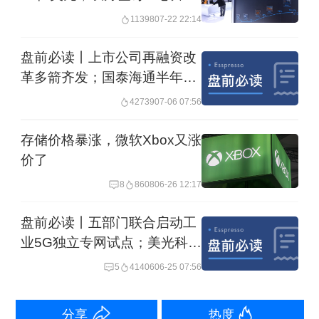
第一财经记者就此事询问三星方面人
应协议
11398
07-22 22:14
士，截至19日发稿未获回应。
盘前必读丨上市公司再融资改
革多箭齐发；国泰海通半年度
争议焦点：绩效奖金分配
业绩创历史新高
42739
07-06 07:56
据报道，参与本次投票的三家工会包括
存储价格暴涨，微软Xbox又涨
了会员超6万人、占全体过半的三星集团
价了
联合工会三星电子支部以及全国三星电
8
8608
06-26 12:17
子工会、三星电子劳动工会。三家工会
盘前必读丨五部门联合启动工
在册会员约9万人，其中66019人参与投
业5G独立专网试点；美光科技
票，投票率73.5%，61456人投赞成票。
业绩爆表盘后大涨近16%
5
41406
06-25 07:56
这一投票结果标志着劳资双方在薪资与
分享
热度