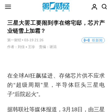
三星大罢工要闹到李在镕宅邸，芯片产
业链雪上加霜？
第一财经
•
03-19 21:26
听新闻
作者：刘佳 ▪ 王珍 责编：谢涓
在全球AI狂飙猛进、存储芯片供不应求
的“超级周期”里，半导体巨头三星电
子“后院起火”。
据韩联社等媒体报道，3月18日，由三星