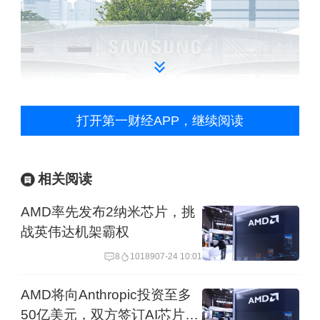
打开第一财经APP，继续阅读
位于韩国京畿道水原市的三星电子总部。（视觉中
相关阅读
国图）
AMD率先发布2纳米芯片，挑
战英伟达机架霸权
对于迎来业绩反弹、发力HBM4芯片的
8
10189
07-24 10:01
三星而言，罢工的长期负面影响或将远
超财务报表上的短期损失。
AMD将向Anthropic投资至多
50亿美元，双方签订AI芯片供