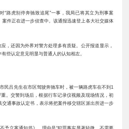
针对“路虎别停奔驰致追尾”一事，我局已将其立为刑事案
。案件正在进一步侦查中。该通报迅速登上各大社交媒体
球效应，还因为外界对警方处理多有质疑。公开报道显示，
中有些认定意见明显与普通人的认知相左。
长春市民吕先生在市区驾驶奔驰车时，被一辆路虎车在不到1
严重。交警到场后，根据行车记录仪视频及现场情况，初
具交通事故认定书，表示将把案件移交辖区派出所进一步
具《不予立案通知书》，理由是“犯罪事实显著轻微，不需要