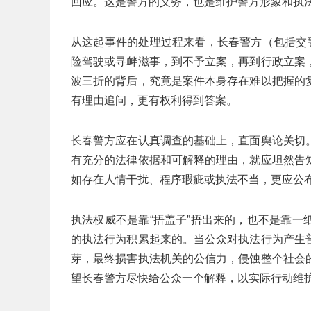
回应。这是警方的义务，也是维护警方形象和执
从这起事件的处理过程来看，长春警方（包括交
险驾驶或寻衅滋事，到不予立案，再到行政立案
波三折的背后，究竟是案件本身存在难以把握的
有理由追问，更有权利得到答案。
长春警方应在认真调查的基础上，直面舆论关切
有充分的法律依据和可解释的理由，就应坦然告
如存在人情干扰、程序瑕疵或执法不当，更应公
执法权威不是靠“捂盖子”捂出来的，也不是靠
的执法行为积累起来的。当公众对执法行为产生
芽，最终损害执法机关的公信力，侵蚀整个社会
望长春警方尽快给公众一个解释，以实际行动维