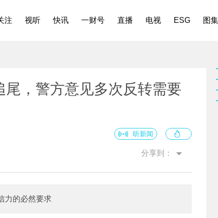
关注
视听
快讯
一财号
直播
电视
ESG
图
追尾，警方意见多次反转需要
听新闻
分享到：
信力的必然要求