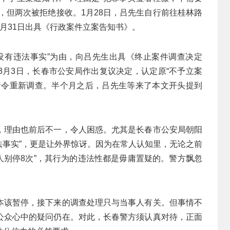
，但两次被拒绝接收。1月28日，吕先生自行前往桂林路
月31日出具《行政案件立案告知书》。
“没有违法事实”为由，向吕先生出具《终止案件调查决定
3月3日，长春市公安局作出复议决定，认定原“不予立案
责令重新调查。半个月之后，吕先生等来了本文开头提到
，理由也前后不一，令人困惑。尤其是长春市公安局朝阳
违法事实”，更是让外界惊讶。因为在常人认知里，无论之前
人别停8次”，其行为的违法性都是毋庸置疑的。警方飘忽
。
本该暂停，接下来的调查处理只与当事人有关。但事情不
公众心中的疑问仍在。对此，长春警方须认真对待，正面