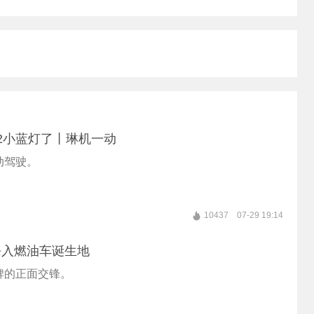
2小蓝灯了丨琳机一动
动驾驶。
10437
07-29 19:14
杀入燃油车诞生地
牌的正面交锋。