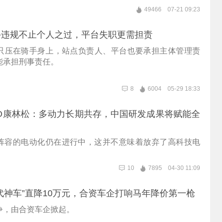
49466
07-21 09:23
手违规不止个人之过，平台失职更需担责
能只压在骑手身上‌，站点负责人、平台也要承担主体管理责
能承担刑事责任。
8
6004
05-29 18:33
O康林松：多动力长期共存，中国研发成果将赋能全
阵容的电动化仍在进行中，这并不意味着放弃了高科技电
10
7895
04-30 11:09
代神车”直降10万元，合资车企打响马年降价第一枪
争，由合资车企掀起。