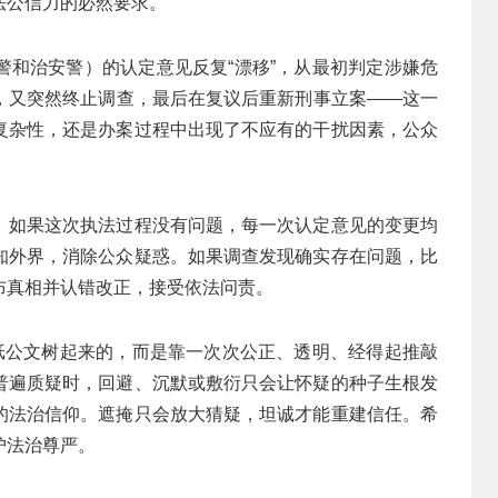
法公信力的必然要求。
警和治安警）的认定意见反复“漂移”，从最初判定涉嫌危
，又突然终止调查，最后在复议后重新刑事立案——这一
复杂性，还是办案过程中出现了不应有的干扰因素，公众
。如果这次执法过程没有问题，每一次认定意见的变更均
知外界，消除公众疑惑。如果调查发现确实存在问题，比
布真相并认错改正，接受依法问责。
一纸公文树起来的，而是靠一次次公正、透明、经得起推敲
普遍质疑时，回避、沉默或敷衍只会让怀疑的种子生根发
的法治信仰。遮掩只会放大猜疑，坦诚才能重建信任。希
护法治尊严。