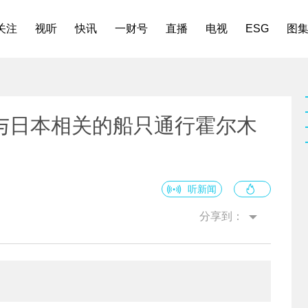
关注
视听
快讯
一财号
直播
电视
ESG
图
与日本相关的船只通行霍尔木
听新闻
分享到：