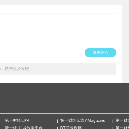
发表评论
论，快来抢沙发吧！
第一财经日报
第一财经杂志YiMagazine
第一财
新一线·知城数据平台
DT商业观察
第一财