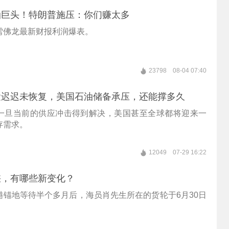
油巨头！特朗普施压：你们赚太多
雪佛龙最新财报利润爆表。
23798
08-04 07:40
运迟迟未恢复，美国石油储备承压，还能撑多久
一旦当前的供应冲击得到解决，美国甚至全球都将迎来一
存需求。
12049
07-29 16:22
峡，有哪些新变化？
港锚地等待半个多月后，海员肖先生所在的货轮于6月30日
。