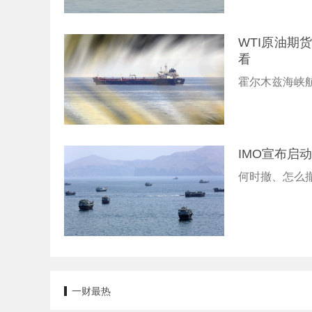
WTI原油期
看
霍尔木兹海峡
IMO宣布启
何时撤、怎么
一财最热