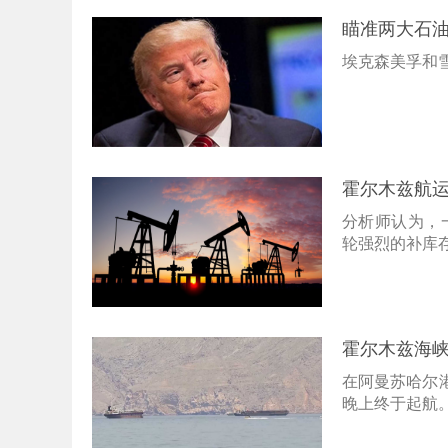
瞄准两大石
埃克森美孚和
霍尔木兹航
分析师认为，
轮强烈的补库
霍尔木兹海
在阿曼苏哈尔
晚上终于起航