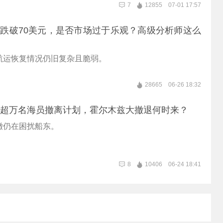
7
12855
07-01 17:57
货跌破70美元，是否市场过于乐观？高级分析师这么
航运恢复情况仍旧复杂且脆弱。
28665
06-26 18:32
动超万名海员撤离计划，霍尔木兹大撤退何时来？
撤仍在困扰船东。
8
10406
06-24 18:41