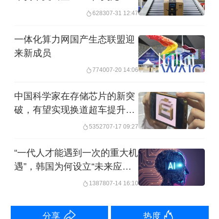
访问期间，韩方代表团不仅重点了解了
6283
07-31 12:47
无人驾驶中物理AI技术开发政策、政策
一体化算力网国产生态联盟迎
支持方案及配套制度等，还参观、体验
来新成员
了部分中国无人驾驶汽车，与中国相关
7740
07-20 14:06
企业集中探讨了无人驾驶车辆的上路行
中国科学家在存储芯片的新突
驶及安全技术方面的最新动态。
破，有望实现换道超车提升算
力
韩国学者金允俊告诉第一财经，据他了
53527
07-17 09:27
解，这是近年来韩国官方首次向他国派
“一代人才能遇到一次的重大机
遣了解无人驾驶方面领域的政策研究代
遇”，韩国为何设立“未来应对
基金”
表团，“韩国各界当前正加快在无人驾驶
13878
07-14 16:10
领域的布局，不希望掉在中美之后”。
分享
热度