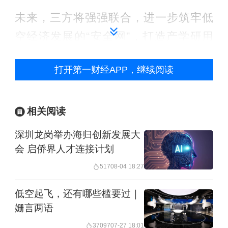
未来，三方将强强联合，进一步筑牢低
空经济发展的“安全网”，打造产学研用
的“新样板”，构建低空人才与生态的“蓄
打开第一财经APP，继续阅读
水池”，促进要素高效流动与优化配置，
构建良性循环的产业生态，打造“既有灵
巧手脚、又有智慧大脑”的低空安防能力
相关阅读
体系。
深圳龙岗举办海归创新发展大
会 启侨界人才连接计划
据该研究院总经理杨轶轩介绍，三方从
517
08-04 18:27
战略、执行到资本层面进行了系统性融
低空起飞，还有哪些槛要过｜
合。“我们成立了战略科技委员会，对三
姗言两语
方战略方向进行把控。执行层上，高校
37097
07-27 18:01