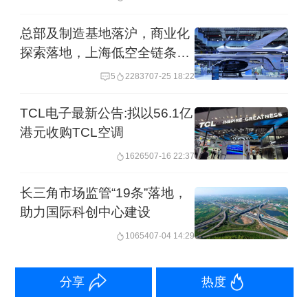
老师、学生、企业科研人员与地方市场
总部及制造基地落沪，商业化
人员整编为有机整体。”他还提到，研究
探索落地，上海低空全链条布
院与学校共同申报了低空技术与工程专
局提速
5
22837
07-25 18:22
业的卓越工程师育人平台，将通过联合
TCL电子最新公告:拟以56.1亿
培养复合型人才为今后的发展提供关键
港元收购TCL空调
支撑。
16265
07-16 22:37
举报
长三角市场监管“19条”落地，
助力国际科创中心建设
10654
07-04 14:29
分享
热度