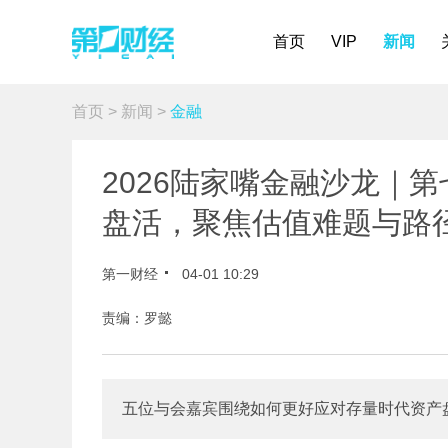
首页
VIP
新闻
首页
>
新闻
>
金融
2026陆家嘴金融沙龙｜
盘活，聚焦估值难题与路
第一财经
04-01 10:29
责编：罗懿
五位与会嘉宾围绕如何更好应对存量时代资产