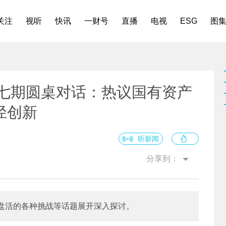
关注
视听
快讯
一财号
直播
电视
ESG
图
第七期圆桌对话：热议国有资产
径创新
听新闻
分享到：
盘活的各种挑战等话题展开深入探讨。