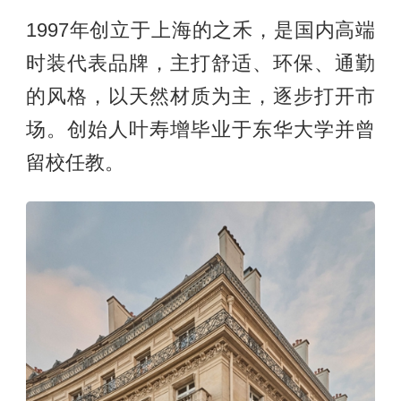
1997年创立于上海的之禾，是国内高端
时装代表品牌，主打舒适、环保、通勤
的风格，以天然材质为主，逐步打开市
场。创始人叶寿增毕业于东华大学并曾
留校任教。