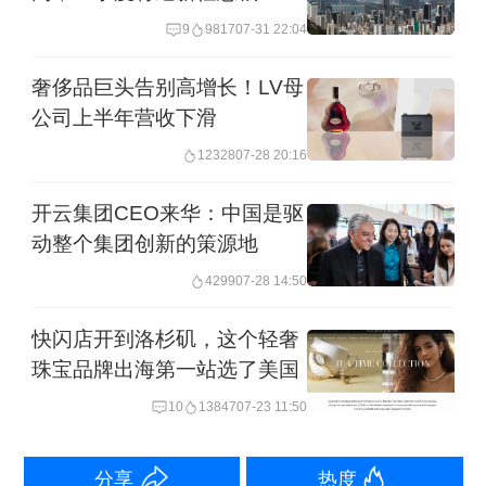
时装周期间发布巴黎工坊线系列，与欧
9
9817
07-31 22:04
洲消费者建立连接。
奢侈品巨头告别高增长！LV母
过去几年，时尚行业紧缩，周期性挑战
公司上半年营收下滑
重重，但之禾仍实现稳健增长，取得双
12328
07-28 20:16
位数复合增长率，品牌全球年收入突破3
开云集团CEO来华：中国是驱
亿欧元，门店数逾200家。
动整个集团创新的策源地
4299
07-28 14:50
快闪店开到洛杉矶，这个轻奢
珠宝品牌出海第一站选了美国
10
13847
07-23 11:50
分享
热度