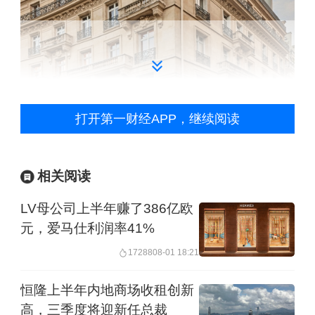
打开第一财经APP，继续阅读
相关阅读
LV母公司上半年赚了386亿欧
作为最早一批出海的本土时装品牌，
元，爱马仕利润率41%
2013年，之禾在巴黎设立设计中心，试
17288
08-01 18:21
水海外市场，2019年开设首家精品店。
恒隆上半年内地商场收租创新
目前，其在欧洲拥有5家店铺，并在巴黎
高，三季度将迎新任总裁