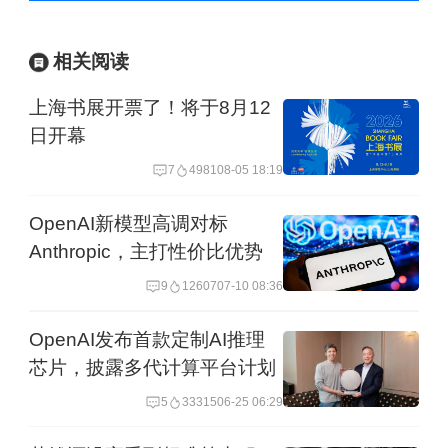
相关阅读
上海书展开票了！将于8月12
日开幕
7
4981
08-05 18:19
OpenAI新模型高调对标
Anthropic，主打性价比优势
9
12607
07-10 08:36
OpenAI发布首款定制AI推理
芯片，披露多代计算平台计划
5
33315
06-25 06:29