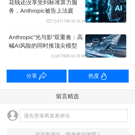
花钱还没享受到标准算力服
务，Anthropic被告上法庭
7
6717
06-16 11:14
Anthropic“光与影”双重奏：高
喊AI风险的同时推顶尖模型
10778
06-10 18:38
分享
热度
留言精选
请先登录再发表评论
还没有评论，快来抢沙发吧！