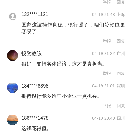
举报
回复
亓宁
132****1121
04-19 21:43
上海
国家这波操作真稳，银行强了，咱们贷款也更
第一财经广告合作，
请点击这里
容易了。
此内容为第一财经原创，著作权归第一财经所有。未经第一财
举报
回复
经书面授权，不得以任何方式加以使用，包括转载、摘编、复
制或建立镜像。第一财经保留追究侵权者法律责任的权利。
投资教练
04-19 21:22
广州
如需获得授权请联系第一财经版权部：
banquan@yicai.com
很好，支持实体经济，这才是真担当。
举报
回复
184****8898
04-19 21:01
深圳
期待银行能多给中小企业一点机会。
举报
回复
186****1478
04-19 20:40
四川
这钱花得值。