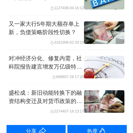
特别国债3000亿元，支持国有大型商业
11274
08-04 16:12
银行补充资本。6家国有大型商业银行均
又一家大行5年期大额存单上
为全国系统性重要银行，其中工、农、
新，负债策略阶段性切换？
中、建、交五大行为全球系统重要性银
31610
08-02 20:15
行（GSIB），因此面临更高的资本充足
对冲经济分化、修复内需，社
率要求。在受访人士看来，考虑到银行
科院报告建言增发万亿级特别
净息差逐年下降且已处于历史低位，国
国债
6996
07-28 17:20
家再度“输血”国有大行补充资本金，主要
盛松成：新旧动能转换下的融
是为帮助六大行进一步提升资产投放能
资结构变迁及对货币政策的思
力和服务实体经济的能力，助力其可持
考
22744
07-16 23:17
续发展。
分享
热度