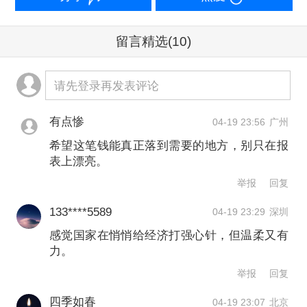
根据国家金融监督管理总局局长李云泽
在2024年9月24日国新办新闻发布会上
留言精选
(10)
的表态，对6家国有大行的注资将按照统
筹推进、分期分批有序实施。目前，去
请先登录再发表评论
年尚未获得注资的工商银行、农业银行
有点惨
04-19 23:56
广州
备受关注。在今年3月底召开的2025年度
希望这笔钱能真正落到需要的地方，别只在报
业绩发布会上，工商银行董事会秘书田
表上漂亮。
枫林在回答核心一级资本补充问题时表
举报
回复
示：“今年政府工作报告中提到，拟发行
133****5589
04-19 23:29
深圳
特别国债3000亿元，支持国有大型商业
感觉国家在悄悄给经济打强心针，但温柔又有
力。
银行补充资本。具体情况以工商银行正
举报
回复
式公告为准。”
四季如春
04-19 23:07
北京