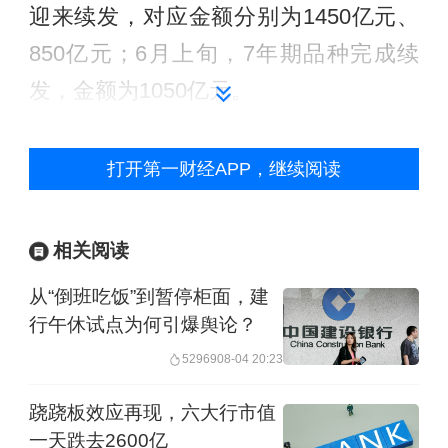
迎来续发，对应金额分别为1450亿元、
850亿元；6月上旬，7年期品种完成续
发，金额为1050亿元。
根据前期公告，交通银行、中国银行、
打开第一财经APP，继续阅读
邮储银行、建设银行去年分别通过定增
募集资金1200亿元、1650亿元、1300亿
相关阅读
元、1050亿元，其中财政部认购1124.2
从“倒班吃饭”到暂停柜面，建
亿元、1650亿元、1175.8亿元、1050亿
行午休试点为何引爆舆论？
元，合计出资5000亿元，资金来源为中
52969
08-04 20:23
央金融机构注资特别国债。
跷跷板效应再现，六大行市值
今年的政府工作报告明确，今年拟发行
一天跌去2600亿