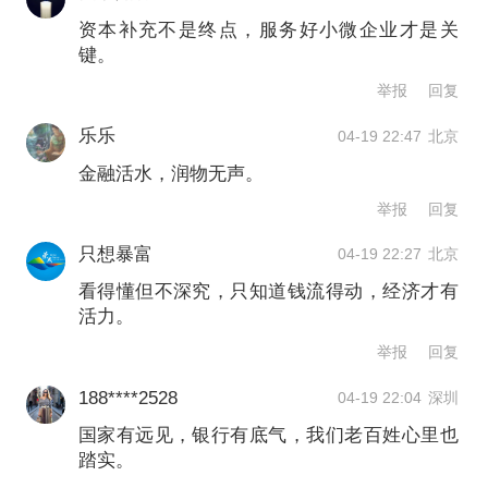
据中金公司测算，此番注资后，3000亿
资本补充不是终点，服务好小微企业才是关
键。
元资本能够撬动约4万亿元的资产扩张，
举报
回复
提升直接信贷投放和外延并购能力，有
乐乐
04-19 22:47
北京
力支持实体经济和防范金融风险；平均
金融活水，润物无声。
提升两家银行核心一级资本0.6个百分
举报
回复
点，略低于第一批1.0个百分点的提升幅
只想暴富
04-19 22:27
北京
度；注资3000亿元相当于0.7年的银行内
看得懂但不深究，只知道钱流得动，经济才有
生资本补充规模、2.2年的分红规模。
活力。
举报
回复
188****2528
04-19 22:04
深圳
举报
国家有远见，银行有底气，我们老百姓心里也
文章作者
踏实。