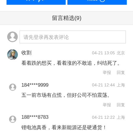
光大证券认为，市场核心矛盾已转为产
留言精选
(9)
业景气与资金高低切换。不过，随着临
近五一假期，部分资金兑现或调仓的预
请先登录再发表评论
期也升温。叠加一季报业绩兑现、新质
收割
04-21 13:05
北京
生产力政策持续催化，短线市场预计维
看着跌的想买，看着涨的不敢追，纠结死了。
持“指数高位震荡、结构性热点不断”的行
举报
回复
情。
184****9999
04-21 12:44
上海
五一前市场有点慌，但好公司不怕震荡。
举报
文章作者
举报
回复
188****8783
04-21 12:22
上海
一财资讯
锂电池真香，看来新能源还是硬通货！