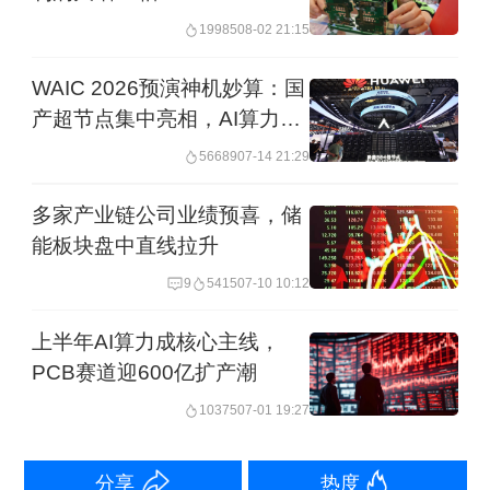
19985
08-02 21:15
为865.76万元，同比下降81.97%。
WAIC 2026预演神机妙算：国
产超节点集中亮相，AI算力迈
入“系统时代”
56689
07-14 21:29
多家产业链公司业绩预喜，储
能板块盘中直线拉升
9
5415
07-10 10:12
上半年AI算力成核心主线，
PCB赛道迎600亿扩产潮
10375
07-01 19:27
分享
热度