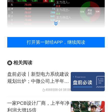
打开第一财经APP，继续阅读
相关阅读
盘前必读丨新型电力系统建设
规划出炉；中微公司上半年预
增超280%
40693
08-04 08:08
英维克开盘一字跌停，公司2026年第一
季度实现营业收入11.75亿元，同比增长
一家PCB设计厂商，上半年净
利润大增15倍
26.03%；归属于上市公司股东的净利润