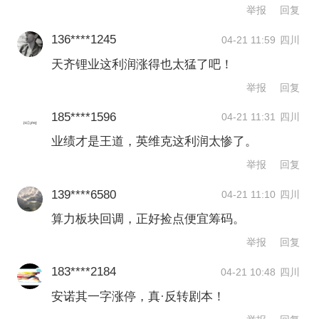
举报
回复
第一财经广告合作，
请点击这里
此内容为第一财经原创，著作权归第一财经所有。未经第一财
136****1245
04-21 11:59
四川
经书面授权，不得以任何方式加以使用，包括转载、摘编、复
天齐锂业这利润涨得也太猛了吧！
制或建立镜像。第一财经保留追究侵权者法律责任的权利。
如需获得授权请联系第一财经版权部：
举报
回复
banquan@yicai.com
185****1596
04-21 11:31
四川
业绩才是王道，英维克这利润太惨了。
举报
回复
139****6580
04-21 11:10
四川
算力板块回调，正好捡点便宜筹码。
举报
回复
183****2184
04-21 10:48
四川
安诺其一字涨停，真·反转剧本！