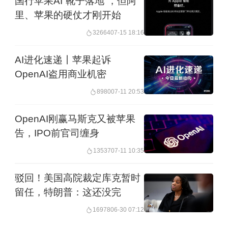
国行苹果AI“靴子落地”，但阿
里、苹果的硬仗才刚开始
32664
07-15 18:16
AI进化速递丨苹果起诉
OpenAI盗用商业机密
8980
07-11 20:53
OpenAI刚赢马斯克又被苹果
告，IPO前官司缠身
13537
07-11 10:35
驳回！美国高院裁定库克暂时
留任，特朗普：这还没完
16978
06-30 07:12