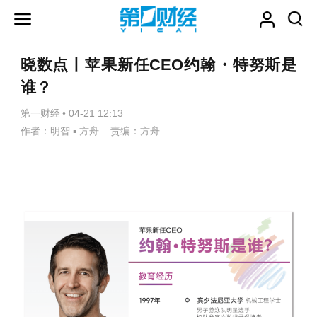
晓数点丨苹果新任CEO约翰・特努斯是
谁？
第一财经
•
04-21 12:13
作者：明智 ▪ 方舟 责编：方舟