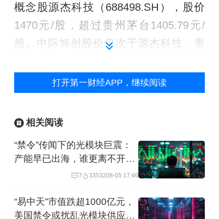
概念股源杰科技（688498.SH），股价
1470元/股，超过贵州茅台1405.79元/
股。中际旭创股价仅次于源杰科技、贵
州茅台和寒武纪，新易盛股价则排名第
八。
打开第一财经APP，继续阅读
光通信板块近期热度颇高。近日中际旭
相关阅读
创发布第一季度财报，显示该季度营收
194.96亿元，同比增长192.12%，净利
“禁令”传闻下的光模块巨震：
产能早已出海，谁更离不开
润57.35亿元，同比增长262.28%。天孚
谁？
7
33532
08-05 17:46
通信第一季度营收则为13.3亿元，同比
增长40.82%，净利润4.92亿元，同比增
“易中天”市值跌超1000亿元，
美国禁令或扰乱光模块供应生
长45.79%。