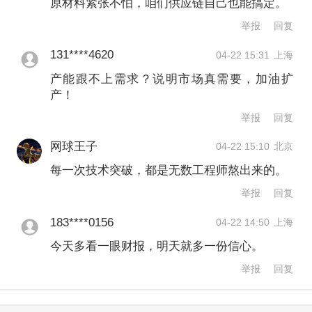
原材料紧张不怕，咱们供应链自己也能搞定。
公司于4月21日晚间公告称，全资子公司
举报
回复
将与纳斯达克上市公司SuperX的子公司
131****4620
04-22 15:31
上海
SUPERX AI SOLUTION LIMITED等共
产能跟不上需求？说明市场真需要，加油扩
同出资成立一家子公司，业务聚焦光互
产！
联产品，投资目的是在全球人工智能及
举报
回复
数据中心产业快速发展下拓展海外市
网球王子
04-22 15:10
北京
场。
每一次技术突破，都是无数工程师熬出来的。
举报
回复
但随着市场需求增大，中际旭创和天孚
183****0156
04-22 14:50
上海
通信也提到原材料供应紧张的问题。中
今天多看一眼财报，明天就多一份信心。
际旭创近日表示，有一些原材料处于供
举报
回复
给紧张状态，公司对这类材料会加大备
料备货。天孚通信在4月21日的投资者关