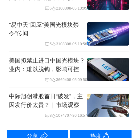
态
6
21008
08-05 13:05
中际旭创在近日的投资者关系活动中表
“易中天”回应“美国光模块禁
示，整体行业需求非常强劲，延续了去
令”传闻
年的高景气度。一季度公司800G和1.6T
5
31083
08-05 10:58
产品都在快速放量，需求持续提升。目
美国拟禁止进口中国光模块？
前很多重点客户已经下了今年的订单，
业内：难以脱钩，影响可控
也在积极准备2027年的早期订单，部分
9
36694
08-05 09:50
重点客户正在规划2028年的需求，重点
中际旭创港股首日“破发”，主
客户有信心进一步加大资本开支投入。
因发行价太贵？｜市场观察
从市场需求看，市场研究机构
8
10747
07-30 16:57
TrendForce集邦咨询4月20日发布报告
分享
热度