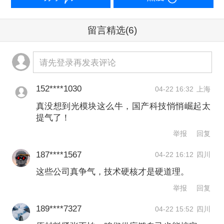
称，全球AI专用光收发模块进入高速成
长阶段，预估市场规模将从2025年的
留言精选
(6)
165亿美元扩大至2026年的260亿美元，
年增长超过57%。
请先登录再发表评论
一些公司正进行产能扩张。中际旭创表
152****1030
04-22 16:32
上海
示，去年公司就已经根据客户需求和订
真没想到光模块这么牛，国产科技悄悄崛起太
提气了！
单积极准备产能，目前产能逐步释放
举报
回复
中，每个季度都会有新产能释放，公司
187****1567
04-22 16:12
四川
在建工程规模增长也说明产能仍在持续
这些公司真争气，技术硬核才是硬道理。
扩建。
举报
回复
189****7327
04-22 15:52
四川
天孚通信则有扩展海外市场的动作。该