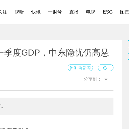
关注
视听
快讯
一财号
直播
电视
ESG
图
一季度GDP，中东隐忧仍高悬
听新闻
分享到：
”。