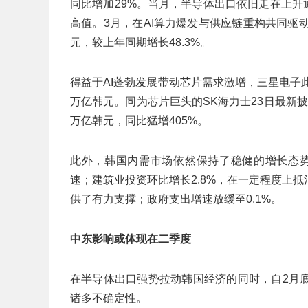
同比增加29%。当月，半导体出口依旧走在上升通道
高值。3月，在AI算力爆发与供应链重构共同驱动的
元，较上年同期增长48.3%。
得益于AI蓬勃发展带动芯片需求激增，三星电子
万亿韩元。同为芯片巨头的SK海力士23日最新披
万亿韩元，同比猛增405%。
此外，韩国内需市场依然保持了稳健的增长态势。
速；建筑业投资环比增长2.8%，在一定程度上
供了有力支撑；政府支出增速放缓至0.1%。
‌中东影响或体现在二季度
在半导体出口强势拉动韩国经济的同时，自2月
诸多不确定性。