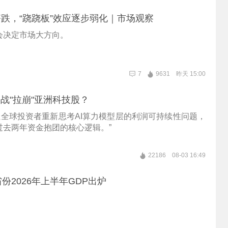
跌，“跷跷板”效应逐步弱化｜市场观察
会决定市场大方向。
7
9631
昨天 15:00
格战"拉崩"亚洲科技股？
降价让全球投资者重新思考AI算力模型层的利润可持续性问题，
过去两年资金抱团的核心逻辑。”
22186
08-03 16:49
份2026年上半年GDP出炉