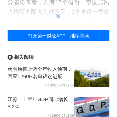
分省份来看，共有17个省份一季度居民
人均可支配收入过万元，3个省份一季度
居民人均可支配收入超过2万元大关，分
别是上海、北京和浙江。
打开第一财经APP，继续阅读
其中，上海一季度居民人均可支配收入
26689元，位居第一。
相关阅读
药明康德上调全年收入预期，
北京一季度居民人均可支配收入24587
回应1260H名单诉讼进展
元，位居第二。数据显示，一季度，全
11832
08-03 19:54
市居民人均工资性收入16426元，同比增
江苏：上半年GDP同比增长
长4.6%，拉动居民可支配收入上涨3.1个
5.2%
百分点。
1199
07-22 11:09