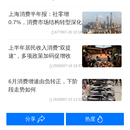
浙江一季度居民人均可支配收入23611
上海消费半年报：社零增
元，位居第三。数据显示，一季度浙江
0.7%，消费市场结构转型深化
城镇、农村居民人均可支配收入分别为
6779
07-20 10:18
27137元和15934元，城乡居民人均可支
上半年居民收入消费“双提
配收入比值为1.70，比上年同期缩小
速”，多项政策加码促增收
0.03。
25565
07-16 19:37
6月消费增速由负转正，下阶
江苏、天津、广东、福建、山东、重
段走势如何
庆、辽宁一季度居民人均可支配收入分
16358
07-15 13:33
列四到十位。
分享
热度
重庆、内蒙古、安徽、湖北、湖南一季