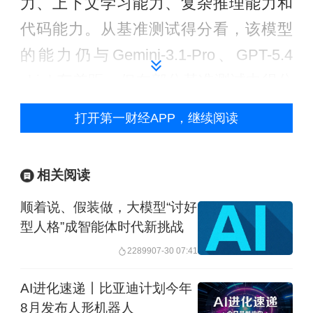
力、上下文学习能力、复杂推理能力和
代码能力。从基准测试得分看，该模型
的能力仍与Gemini-3.1-Pro、GPT-5.4
xhigh有差距，但在部分基准测试中得分
接近或高于国内的大模型Kimi-K2.5和
打开第一财经APP，继续阅读
GLM-5。
上下文学习和指令遵循能力方面，Hy3
相关阅读
preview在AdvancedIF（复杂指令遵循）
顺着说、假装做，大模型“讨好
和AALCR（长上下文推理）基准测试中
型人格”成智能体时代新挑战
得分低于Gemini-3.1-Pro、GPT-5.4
22899
07-30 07:41
xhigh，但超过Kimi-K2.5和GLM-5，
AI进化速递丨比亚迪计划今年
Long Bench v2（长上下文推理）测试得
8月发布人形机器人