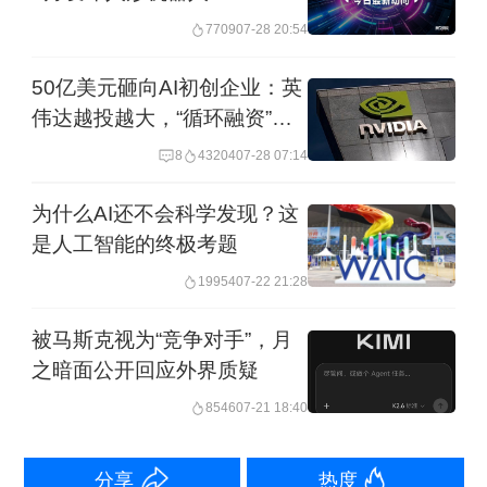
分高于Kimi-2.5。在腾讯混元提出的两个
7709
07-28 20:54
针对上下文学习能力的CL-bench和CL-
50亿美元砸向AI初创企业：英
bench-Life基准测试中，Hy3 preview得
伟达越投越大，“循环融资”疑
分低于两个海外模型，但高于Kimi-K2.5
问越来越响
8
43204
07-28 07:14
和GLM-5。
为什么AI还不会科学发现？这
是人工智能的终极考题
19954
07-22 21:28
被马斯克视为“竞争对手”，月
之暗面公开回应外界质疑
8546
07-21 18:40
分享
热度