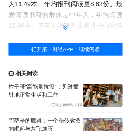
为11.49本，年均报刊阅读量8.63份。最
爱阅读书籍的群体是中年人，年均阅读
12.46本。老年人则对听或看讲书内容情
有独钟。
打开第一财经APP，继续阅读
年阅读20本书以上的读者属于“深阅读群
体”，上海这个群体的读者正在扩大，
相关阅读
2025年约占13.59%，高于2024年的
12.73%。
柱子哥“高能量抗癌”：见缝插
针地正常生活和工作
“深读时代”越来越近，从消费习惯上也可
8
3865
8小时前
以看出来。2025年上海市民平均纸质阅
阿萨辛的鹰巢：一个秘传教派
读支出为372.13元，高于2024年的
的崛起与灰飞烟灭