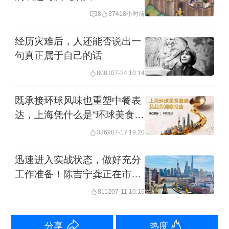
298.76元和2023年的326.69元。徐剑指
8
3741
8小时前
出，人们现在买书更看重题材。“题材已
经历灾难后，人还能否说出一
经超过价格、网络评价、知名度等因
句真正属于自己的话
素，成为读者为阅读进行付费的首选因
8081
07-24 10:14
素。低价卖书的策略影响有限。”
既承接环球风味也重塑中餐表
达，上海凭什么是“环球美食之
随着首届全民阅读活动周揭幕，本市系
城”？
3369
07-17 19:20
列阅读活动也密集来袭，并将延续到五
一长假。
迅速进入实战状态，做好充分
工作准备！陈吉宁龚正在市防
4月20日至5月5日，上海书城在福州路店
汛指挥部检查部署全市防汛防
8112
07-11 10:16
台风工作
5楼举行“书卷千年：新华悦读生活节”，
全市26家门店同步展示。上海书城主活
分享
热度