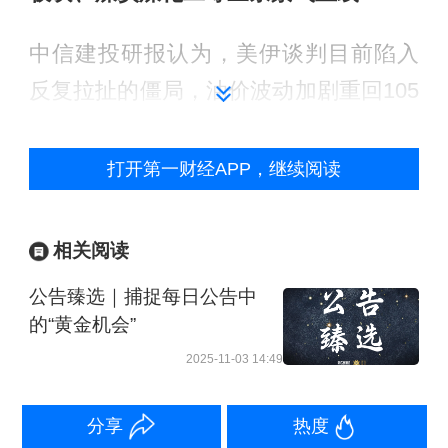
中信建投研报认为，美伊谈判目前陷入
反复拉扯的僵局，油价波动加剧重回105
美元上方。虽然会构成持续的市场扰动
因子，但尾部风险相对有限，同时A股也
打开第一财经APP，继续阅读
对地缘恐慌有所脱敏。AI算力板块业绩
出现一定扰动，但横向来看仍属于稀缺
相关阅读
的高景气方向。财报答卷交出后的市场
公告臻选｜捕捉每日公告中
表现，也反映了AI算力产业从“主题概
的“黄金机会”
念”向“业绩兑现”阶段过渡的特征。在景
2025-11-03 14:49
气稀缺的环境下，市场资金选择向高景
气赛道集中。整体而言，当前市场正处
分享
热度