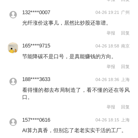
于供给需求关系重构。市场认为光纤价
132****0007
04-26 19:21
广州
格上涨会引发企业大规模扩产，而华泰
光纤涨价这事儿，居然比炒股还靠谱。
证券认为行业未来2年内新增有效供给有
举报
回复
限，景气周期有望拉长。首先，光棒扩
165****9715
04-26 18:58
南京
产周期长，且行业经历上一轮出清后扩
节能降碳不是口号，是真能赚钱的方向。
产趋于理性，短期难有大规模新产能落
举报
回复
地；其次，高端光纤结构性挤占产能，
188****3633
04-26 18:36
上海
主流厂商产能正向AI数通、无人机A2产
看得懂的都去布局制造了，看不懂的还在等风
品倾斜，挤占普通光纤供给。华泰证券
口。
举报
回复
认为，龙头企业光棒产能份额高，行业
格局集中并在优化，这使得龙头在供需
157****0616
04-26 18:15
上海
AI算力真香，但别忘了老老实实干活的工厂。
收紧时具备更强的议价与利润获取能