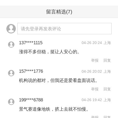
于景气验证的关键窗口，重点关注三条
留言精选
(7)
逻辑主线：AI算力板块、煤炭煤化工等
能源安全板块、中游制造尤其是新能源
请先登录再发表评论
板块。行业重点关注：AI算力（半导
体、光通信等）、油气生产、煤炭、煤
137****1115
04-26 20:24
上海
化工、电力设备、机械设备等。
涨得不多但稳，挺让人安心的。
举报
回复
③华泰证券：光纤光缆产业进入历史大
157****1776
04-26 20:02
上海
周期
机构说的都对，但我还是爱看盘面说话。
举报
回复
华泰证券研报称，2025年四季度以来，
199****6788
04-26 19:42
上海
全球光纤光缆市场呈现“量价共振”态势。
景气赛道像地铁，挤上去就不怕慢。
本轮光纤光缆景气周期的核心驱动力在
举报
回复