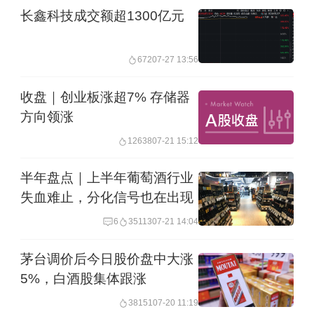
长鑫科技成交额超1300亿元
672
07-27 13:56
收盘｜创业板涨超7% 存储器
方向领涨
12638
07-21 15:12
半年盘点｜上半年葡萄酒行业
失血难止，分化信号也在出现
6
35113
07-21 14:04
茅台调价后今日股价盘中大涨
5%，白酒股集体跟涨
38151
07-20 11:19