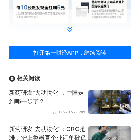
进入2026年，公司的增长势头依然得以
打开第一财经APP，继续阅读
延续，在2025年的相对高基数基础上，
一季度公司实现营收24.40亿元，同比继
续增长3.46%；归母净利润达4.09亿元，
相关阅读
扣非后净利润4.07亿元，同比增速均超
新药研发“去动物化”，中国走
过25%。
到哪一步了？
16699
07-27 20:05
多梯次产品矩阵盈利显著增厚
新药研发“去动物化”：CRO抢
滩，沪上类器官企业订单破亿
2025年以岭药业主业盈利能力持续回