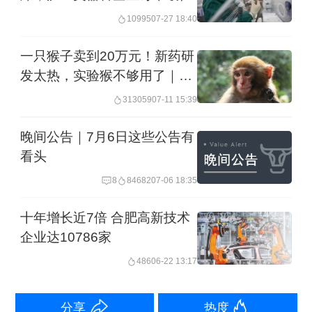
10995
07-27 18:40
升，全年78.31亿元的营收中，核心产品
销售全线走强，其中作为公司收入基本
一只猴子卖到20万元！新药研
盘的心脑血管产品收入39.56亿元，同比
发太热，实验猴不够用了｜商
业秘密
增长2.06%；呼吸系统产品收入20.17亿
313059
07-11 15:39
元，同比大幅增长153.71%。
晚间公告｜7月6日这些公告有
看头
结合产品市场地位来看，公司核心产品
8
84682
07-06 18:35
在细分领域依然保持优势地位。米内网
十年增长近7倍 合肥高新技术
数据显示，在2025年中国公立医疗市场
企业达10786家
中成药市场中，连花清瘟在感冒用药/清
486
06-22 13:17
热类份额继续稳居第一；通心络胶囊、
参松养心胶囊、芪苈强心胶囊三款通络
分享
热度