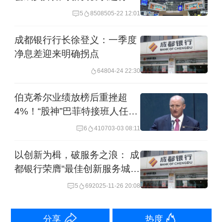
票
指标连续五年实现千亿级跨越。
5
85085
05-22 12:01
成都银行行长徐登义：一季度
当行业平均增速持续下探，“持续增
净息差迎来明确拐点
长”比“一时冲高”更稀缺，成都银行用每
648
04-24 22:30
年不低于行业平均水平的稳定增速，证
明了区域银行在周期中不可替代的价
伯克希尔业绩放榜后重挫超
4%！“股神”巴菲特接班人任重
值。“‘十五五’期间，我们依旧有信心维
道远？
6
4107
03-03 08:11
持每一年千亿左右规模的增长，为后续
的能力锻造打下更加坚实的基础。”黄建
以创新为楫，破服务之浪： 成
都银行荣膺“最佳创新服务城商
军说。
行”
5
69
2025-11-26 20:08
在经营绩效方面，成都银行全年实现营
业收入236.03亿元，同比增长2.7%；归
分享
热度