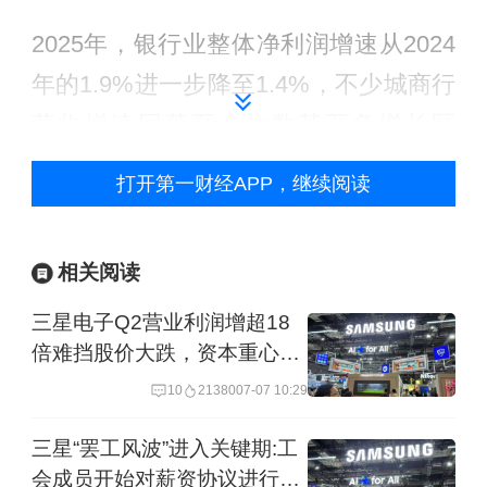
2025年，银行业整体净利润增速从2024
年的1.9%进一步降至1.4%，不少城商行
营收增速回落至个位数甚至负增长区
间。面对这一行业性挑战，成都银行的
打开第一财经APP，继续阅读
应对策略不是“以价换量”的短期冲刺，而
是“以稳促进”的长期主义。
相关阅读
在业务规模方面，年报显示：截至2025
三星电子Q2营业利润增超18
年末，成都银行总资产达13984.73亿
倍难挡股价大跌，资本重心或
转向设备商
元、存款总额9885.57亿元、贷款总额
10
21380
07-07 10:29
8597.25亿元，较年初分别增长
三星“罢工风波”进入关键期:工
11.87%、11.59%、15.78%，主要规模
会成员开始对薪资协议进行投