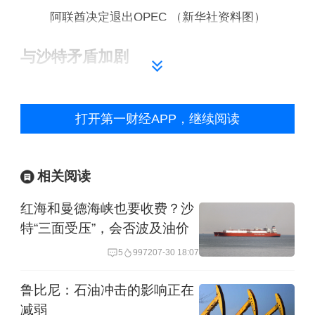
阿联酋决定退出OPEC （新华社资料图）
与沙特矛盾加剧
在阿联酋作出这一宣布后，阿联酋能源
打开第一财经APP，继续阅读
部长苏海勒·马兹鲁伊28日接受了媒体的
采访，他表示阿联酋退出的决定事先并
相关阅读
未与沙特协商。
红海和曼德海峡也要收费？沙
马兹鲁伊强调，这是“一项主权国家决
特“三面受压”，会否波及油价
策。不是政治决定，而是纯粹的政策决
5
9972
07-30 18:07
定”。马兹鲁伊说：“我们需要不受约束，
鲁比尼：石油冲击的影响正在
能够更加敏捷、灵活和快速地作出正确
减弱