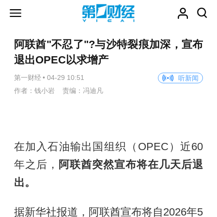
阿联酋"不忍了"?与沙特裂痕加深，宣布
退出OPEC以求增产
第一财经
•
04-29 10:51
听新闻
作者：钱小岩 责编：冯迪凡
在加入石油输出国组织（OPEC）近60
年之后，
阿联酋突然宣布将在几天后退
出。
据新华社报道，阿联酋宣布将自2026年5