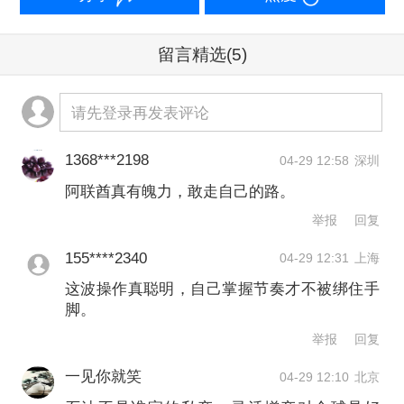
陷入僵局。马兹鲁伊当时就表示，
OPEC+协议是“不现实的”和“完全不公平
留言精选
(5)
的”。这种根本性的利益冲突，为今日的
请先登录再发表评论
退出埋下了伏笔。
1368***2198
04-29 12:58
深圳
此外，阿联酋与沙特在地区战略布局上
阿联酋真有魄力，敢走自己的路。
也有竞争，特别是在近期的伊朗战事
举报
回复
中，阿联酋在伊朗的报复性袭击中损失
155****2340
04-29 12:31
上海
最为惨重，但海湾阿拉伯国家合作委员
这波操作真聪明，自己掌握节奏才不被绑住手
会的回应方式保守，让阿联酋感到失
脚。
望，这也是阿联酋作出此次决定的重要
举报
回复
因素。
一见你就笑
04-29 12:10
北京