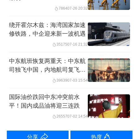
决策，以平衡我们的政策。”
7864
07-26 20:32
马兹鲁伊还表示，阿联酋宣布退出“时机
绕开霍尔木兹：海湾国家加速
修铁路，中企迎来新一波机遇
正确”，对石油市场和价格不会造成显著
35175
07-16 21:32
影响，原因是霍尔木兹海峡通行受限，
受限对象也包括阿联酋。这一决定有助
中东航班恢复两重天：中东航
于减轻价格方面的压力。
司独飞中国，内地航司复飞无
期
39639
07-03 15:54
其实，阿联酋对于OPEC的不满早已有
国际油价跌回中东冲突前水
之，并不是秘密。2021年，阿联酋就曾
平！国内成品油将迎三连跌
因要求修改过时的产量基准和反对过早
26557
07-02 14:54
延长减产协议，与沙特公开爆发激烈争
吵，导致当时的OPEC+部长级会议一度
分享
热度