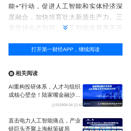
能+”行动，促进人工智能和实体经济深
度融合，加快培育壮大新质生产力。三
是坚持生态协同。人工智能发展离不开
完整的创新生态。要持续强化协同创
新，推动创新链产业链上下游、多主体
打开第一财经APP，继续阅读
紧密协作，促进人工智能生态不断完
善、更加繁荣。四是坚持开放共赢。人
相关阅读
工智能的发展，不能筑起封闭的围墙，
AI重构投研体系，人才与组织
而应搭建互利合作的桥梁。要落实好全
成核心壁垒！陆家嘴金融沙龙
第二十五期落幕
球人工智能治理倡议，深化算力、数
5539
08-04 22:43
据、人才等领域国际合作，更好造福各
直击电力人工智能痛点，产业
国人民。五是坚持安全可控。无论人工
链巨头齐聚上海献策破局