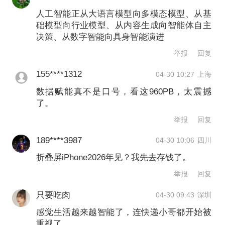
人工智能正从大语言模型向多模态模型、从基
程，加速推动人工智能应用落地。据了
础模型向行业模型、从内容生成向智能体自主
解，本次上线试运行的“国家数据集管理
决策、从数字智能向具身智能演进
服务平台”，将提供覆盖数据集全生命周
举报
回复
期的公共服务，进一步促进高质量数据
155****1312
04-30 10:27
上海
集有效供给，持续繁荣产业生态。截至
数据赋能真不是口号，看这960PB，太震撼
了。
发布当日，平台已认证各类供需主体200
举报
回复
余家，发布数据集1000余个。
189****3987
04-30 10:06
四川
折叠屏iPhone2026年见？我先去存钱了。
►►据央视新闻，29日，水利部举行新
举报
回复
闻发布会。相关负责人介绍，“十四五”期
只要吃肉
间，水利部遴选发布成熟适用水利科技
04-30 09:43
深圳
感觉生活越来越智能了，连快递小哥都开始被
成果502项，科技攻关取得重大突
重视了。