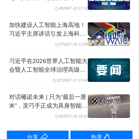
智能如何发展，都应当为人类所利用、
4609
07-19 17:11
为人类所掌控。要统筹发展和安全，完
加快建设人工智能上海高地！
善制度、加强监管，推动人工智能健康
习近平主席讲话引发上海科技
有序发展。
界热烈反响
5756
07-18 12:00
►►据央视新闻，记者29日从国家数据
习近平在2026世界人工智能大
会暨人工智能全球治理高级别
局了解到，我国高质量数据集总数进一
会议开幕式上的主旨讲话（全
步增长，数据赋能人工智能成效日益显
32726
07-17 13:43
文）
现。国家层面首次推出数据集管理服务
对话曦诺未来 | 只为“最后一厘
平台。数据是人工智能发展的基础支撑
米”，灵巧手正成为具身智能的
胜负手
之一，高质量数据集可以用于提升大模
6035
07-16 16:41
型训练推理能力。最新数据显示，截至
分享
热度