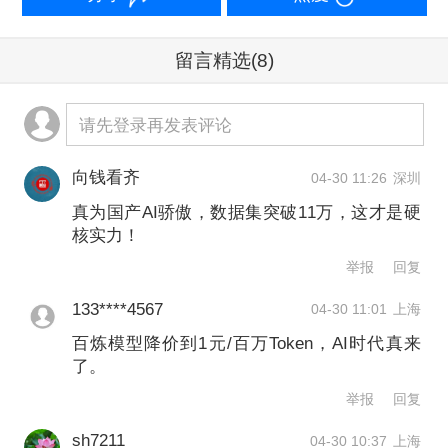
今年一季度，全国已建成高质量数据集
超过11.6万个，总体量超过960PB，相
留言精选
(8)
当于中国国家图书馆数字资源总量的336
倍左右。国家数据局负责人在第九届数
请先登录再发表评论
字中国建设峰会上表示，人工智能正从
向钱看齐
04-30 11:26
深圳
大语言模型向多模态模型、从基础模型
真为国产AI骄傲，数据集突破11万，这才是硬
向行业模型、从内容生成向智能体自主
核实力！
决策、从数字智能向具身智能演进，对
举报
回复
数据集的供给规模、质量和形态提出了
133****4567
04-30 11:01
上海
更高要求。国家数据局局长刘烈宏表
百炼模型降价到1元/百万Token，AI时代真来
了。
示，打造一批集“数据集生产加工和流通
举报
回复
利用、支撑模型训练应用”于一体的数据
sh7211
赋能工场，和一批“数据×智能体”示范工
04-30 10:37
上海