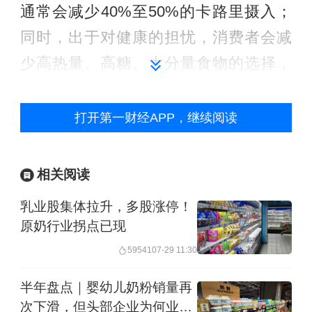
通常会减少40%至50%的卡路里摄入；
同时，出于对健康的担忧，消费者会减
少高热量、高糖、大分量食物的选择，
转而增加低热量、高蛋白、小包装的功
能性食品。
打开第一财经APP，继续阅读
论坛上公布的一项康奈尔大学调研数据
相关阅读
显示，使用GLP-1药物6个月后，受调查
乳业股集体拉升，多股涨停！
人群在食品饮料上的支出发生变化：薯
原奶行业拐点已现
片等零食、烘焙甜点的消费减少超过
59541
07-29 11:30
10%，而肉类零食、营养棒、酸奶等品
类的支出则有不同程度增长。
半年盘点｜婴幼儿奶粉销量再
次下滑，但头部企业为何业绩