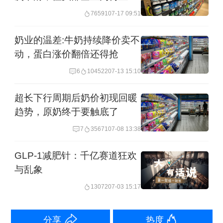
双位数增长
76591
07-17 09:51
奶业的温差:牛奶持续降价卖不
动，蛋白涨价翻倍还得抢
6
104522
07-13 15:10
超长下行周期后奶价初现回暖
趋势，原奶终于要触底了
7
35671
07-08 13:38
刘洁表示，减重药物的广泛应用使部分
GLP-1减肥针：千亿赛道狂欢
与乱象
消费者的关注点发生转变——过去人们
13072
07-03 15:17
更关注食品本身的健康与安全，如今则
更在意所补充营养的功能性与营养密
分享
热度