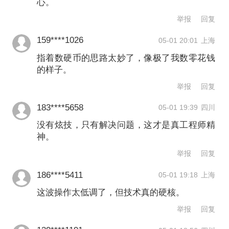
心。
指”。通过引入“视觉原语”（Visual
举报
回复
Primitives）框架，模型将点、边界框等
159****1026
05-01 20:01
上海
空间标记提升为最小思维单元。这意味
指着数硬币的思路太妙了，像极了我数零花钱
着模型在推理时，能够一边“想”一
的样子。
边“指”，将抽象的语言逻辑指向到具体空
举报
回复
间坐标。
183****5658
05-01 19:39
四川
没有炫技，只有解决问题，这才是真工程师精
这一灵感借鉴了人类的认知。论文提
神。
及，人类走迷宫或数密集物体时，会用
举报
回复
手指这类指示性指向来降低认知负荷、
186****5411
05-01 19:18
上海
维持逻辑一致性。通过将视觉原语嵌入
这波操作太低调了，但技术真的硬核。
思考，模型可以模拟人类这种“指向-推
举报
回复
理”的协同。