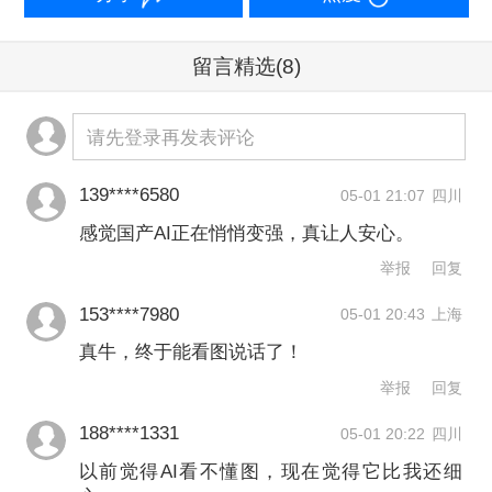
具体来看，DeepSeek的论文指出，目前
留言精选
(8)
的多模态模型在复杂任务上崩溃，不是
因为看不见（感知鸿沟），而在于“指不
请先登录再发表评论
准”（引用鸿沟）。
139****6580
05-01 21:07
四川
自然语言天然具有模糊性。当用户要求
感觉国产AI正在悄悄变强，真让人安心。
举报
回复
模型处理复杂的空间布局时，仅靠文字
描述很容易产生歧义。就像数一堆散落
153****7980
05-01 20:43
上海
的硬币，如果不用手指逐个按着确认，
真牛，终于能看图说话了！
举报
回复
人类也很容易数错或数重。
188****1331
05-01 20:22
四川
DeepSeek的解法是给模型配上一只“手
以前觉得AI看不懂图，现在觉得它比我还细