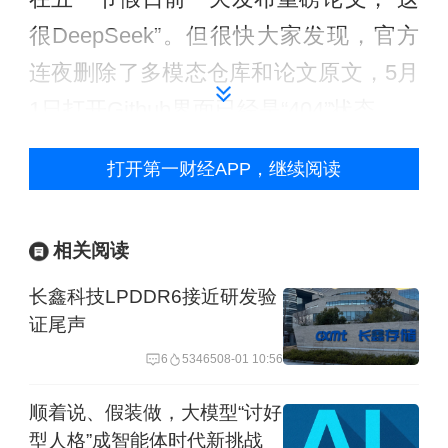
很DeepSeek”。但很快大家发现，官方
连夜删除了多模态仓库和论文原文，5月
1日打开Github界面已经是“404”状态。
打开第一财经APP，继续阅读
相关阅读
长鑫科技LPDDR6接近研发验
证尾声
6
53465
08-01 10:56
顺着说、假装做，大模型“讨好
型人格”成智能体时代新挑战