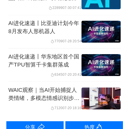
22899
07-30 07:41
AI进化速递丨比亚迪计划今年
8月发布人形机器人
关于删除原因官方并没有特别说明，不
7709
07-28 20:54
过有猜测不是内容问题，而是信息透露
AI进化速递丨华东地区首个国
太多。
产TPU智算千卡集群落成
6345
07-20 20:41
这次的论文说了些啥？从行业反馈来
WAIC观察｜当AI开始捕捉人
看，论文符合DeepSeek扎实且务实的风
类情绪，多模态情感识别步入
格，同样在通过工程能力降低成本，采
物理世界
7120
07-20 18:16
用了新的范式，也意味着，DeepSeek开
始在视觉模型上发力了。
分享
热度