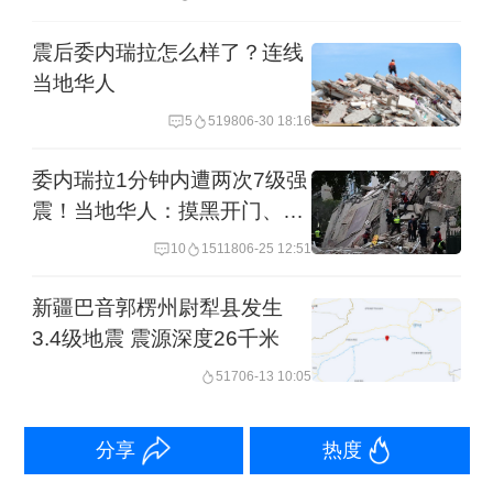
震后委内瑞拉怎么样了？连线
当地华人
5
5198
06-30 18:16
委内瑞拉1分钟内遭两次7级强
震！当地华人：摸黑开门、多
处建筑损毁
10
15118
06-25 12:51
新疆巴音郭楞州尉犁县发生
3.4级地震 震源深度26千米
517
06-13 10:05
分享
热度