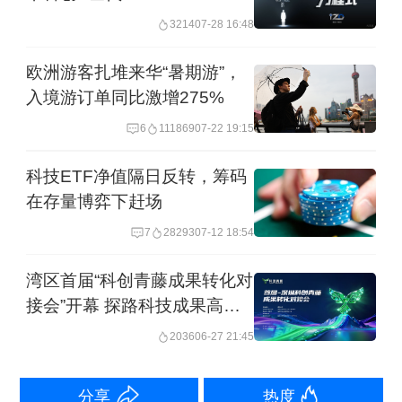
3214
07-28 16:48
慨，也是上海在春天里向世界展示出的
活力和魅力。
欧洲游客扎堆来华“暑期游”，
入境游订单同比激增275%
3月，上海国际旅游入境人数达108.29万
6
111869
07-22 19:15
人次，同比增长36.0%，这意味着平均
科技ETF净值隔日反转，筹码
不到3秒，就有1人次境外游客来旅游。
在存量博弈下赶场
7
28293
07-12 18:54
客流云集，货通四海，一系列反映经济
活跃度的流量指标暖意凸显。一季度，
湾区首届“科创青藤成果转化对
接会”开幕 探路科技成果高效
上海货物运输总量、货物周转量同比分
转化新途径
2036
06-27 21:45
别增长3.1%、6.4%。电动汽车出口增长
1.4倍，高端装备出口增长50.2%，一批
分享
热度