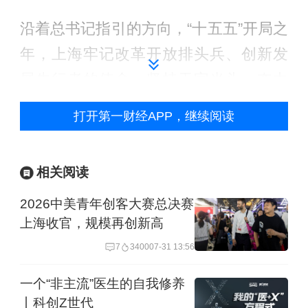
沿着总书记指引的方向，“十五五”开局之
年，上海牢记改革开放排头兵、创新发
展先行者的使命，坚持干字当头、奋力
一跳，为国担当、勇为尖兵，以扎实成
打开第一财经APP，继续阅读
效在全国发展大局中勇挑大梁。
下好“先手棋”：5万亿元之上再起跳
相关阅读
2026中美青年创客大赛总决赛
新天地街头，刚在大疆门店“买买买”的俄
上海收官，规模再创新高
罗斯游客弗拉达，在鲜花搭建而成的旋
7
3400
07-31 13:56
转木马前拍照。
一个“非主流”医生的自我修养
丨科创Z世代
“上海超越了我的期待。”这是弗拉达的感