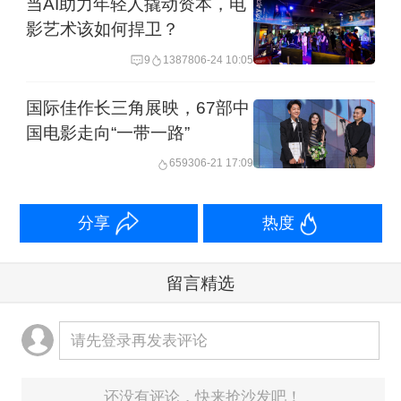
当AI助力年轻人撬动资本，电
影艺术该如何捍卫？
9
13878
06-24 10:05
国际佳作长三角展映，67部中
国电影走向“一带一路”
6593
06-21 17:09
分享
热度
留言精选
请先登录再发表评论
还没有评论，快来抢沙发吧！