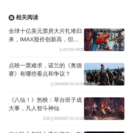
相关阅读
全球十亿美元票房大片扎堆归
来，IMAX股价创新高，但好
莱坞还不能“开香槟”
4578
5小时前
点映一票难求，诺兰的《奥德
赛》有哪些看点和争议？
28448
08-04 16:05
《八仙！》热映：草台班子成
大事，凡人智斗神仙
8
30184
07-22 14:16