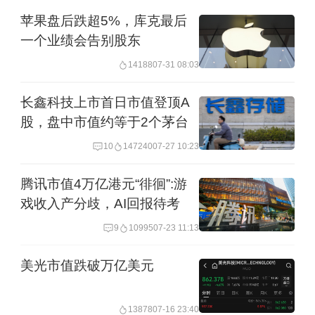
苹果盘后跌超5%，库克最后
一个业绩会告别股东
14188
07-31 08:03
长鑫科技上市首日市值登顶A
股，盘中市值约等于2个茅台
10
147240
07-27 10:23
腾讯市值4万亿港元“徘徊”:游
戏收入产分歧，AI回报待考
9
10995
07-23 11:13
美光市值跌破万亿美元
13878
07-16 23:40