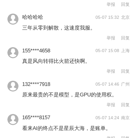
举报
回复
斯克创立xAI，不到三年就亲手为其画上
哈哈哈哈
05-07 15:32
北京
了句号。xAI此前公开的总融资额超过
三年从零到解散，这速度我服。
400亿美元，就在今年1月，xAI还在宣布
举报
回复
完成200亿美元的E轮融资。
155****4658
05-07 15:08
上海
真是风向转得比火箭还快啊。
但这场解散在今年2月开始埋下伏笔。2
举报
回复
月初，马斯克宣布SpaceX以2500亿美元
132****7918
05-07 14:46
广州
估值收购xAI，合并后公司重组，总估值
原来最贵的不是模型，是GPU的使用权。
高达1.25万亿美元。彼时，这笔交易被
举报
回复
包装为星辰大海与通用人工智能的强强
165****8157
05-07 14:24
南京
联合，但重组后的xAI一直面临诸多动
看来AI的终点不是星辰大海，是账单。
荡。