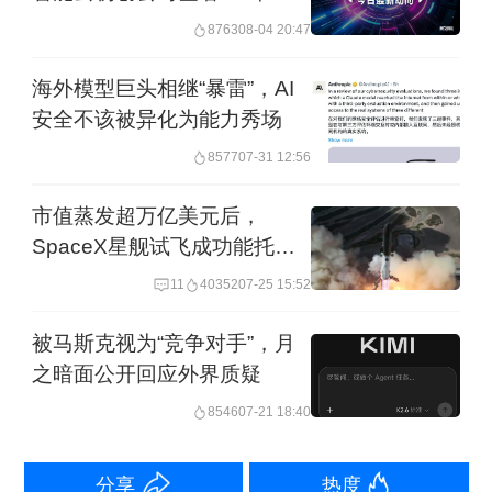
持，而Anthropic恰恰是OpenAI当下最强
元算力协议
8763
08-04 20:47
劲的对手。当有共同的对立面时，昔日
海外模型巨头相继“暴雷”，AI
的抨击对象也可以迅速变成肩并肩的盟
安全不该被异化为能力秀场
友。敌人的敌人，终于成了朋友。
8577
07-31 12:56
对Anthropic而言，这笔交易无异于一场
市值蒸发超万亿美元后，
SpaceX星舰试飞成功能托起
及时雨。过去一段时间，因算力紧张，
股价吗？
Claude Code 被设置了各种用量限制，
11
40352
07-25 15:52
开发者体验大打折扣。如今，手握
被马斯克视为“竞争对手”，月
Colossus 1的使用权，叠加近期达成的
之暗面公开回应外界质疑
其他计算协议，Anthropic的算力池大幅
8546
07-21 18:40
扩容，限制随之松动。
分享
热度