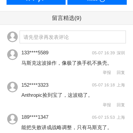
Anthropic宣布了三项变更：针对 Pro、
Max、Team以及Enterprise套餐，
留言精选
(9)
Anthropic将Claude Code每五小时的速
请先登录再发表评论
率限制提高一倍；移除了Pro和Max账户
在Claude Code上的高峰时段速率限
133****5589
05-07 16:39
深圳
制；大幅提高了Claude Opus模型的API
马斯克这波操作，像极了换手机不换壳。
速率限制。
举报
回复
152****3323
05-07 16:18
上海
更有想象空间的是，Anthropic表示，有
Anthropic捡到宝了，这波稳了。
兴趣与SpaceX 合作开发未来的太空算
举报
回复
力体系。
189****1347
05-07 15:53
上海
能把失败讲成战略调整，只有马斯克了。
AI世界的变化速度太快了，2023年7月马