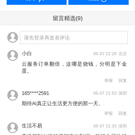
从“二阶导数”的角度看，这并不意味着增
长率会持续冲向三位数，而是增长正在
留言精选
(9)
回归常态。
请先登录再发表评论
他对此解析道：“先激进建设，观察进
展，然后调整计划，这是目前的正确逻
小白
05-07 22:20
北京
辑。我们观察到公司在调高资本支出的
云服务订单翻倍，这哪是烧钱，分明是下金
蛋。
绝对水平，但这并未推高增速，预计增
举报
回复
速仍将放缓。”
165****2591
05-07 21:53
深圳
期待AI真正让生活更方便的那一天。
“真正的问题在于：这会对它们的盈利能
举报
回复
力产生什么影响？”魏斯伯格提出，目前
生活不易
05-07 21:33
深圳
需要密切关注净资产收益率（ROE）的