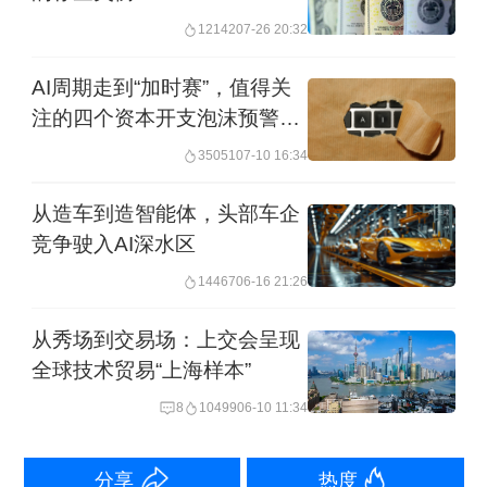
出预期全线上调：谷歌母公司Alphabet
12142
07-26 20:32
上调4%至1850亿美元；亚马逊上调1%
AI周期走到“加时赛”，值得关
至2000亿美元；Meta上调8%至1350亿
注的四个资本开支泡沫预警信
美元；而微软的增幅上调24%至1900亿
号
35051
07-10 16:34
美元。美国银行将2026年的资本支出预
从造车到造智能体，头部车企
测上调至8000亿至9000亿美元之间，同
竞争驶入AI深水区
时将2027年的预期设在1万亿美元之上。
14467
06-16 21:26
针对科技行业高企的资本开支，魏斯伯
从秀场到交易场：上交会呈现
格分析称，目前科技行业的资本支出确
全球技术贸易“上海样本”
实非常强劲，预计这种强势将持续到
8
10499
06-10 11:34
2027年，但增速会有所放缓。他强调，
分享
热度