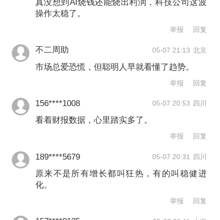
真没想到AI烧钱还能烧出利润，科技公司这波
变动。受资本支出大幅增加影响资产周
操作太稳了。
转率所致，云服务巨头的ROE已经在下
举报
回复
滑，整个科技行业的ROE预计也会走
不二周助
05-07 21:13
北京
低。在ROE的构成中，由于资产端
市场总爱恐慌，但聪明人早就看懂了趋势。
变“重”已成定局，利润率的支撑便显得尤
举报
回复
为重要。
156****1008
05-07 20:53
四川
看着财报数据，心里踏实多了。
在这一逻辑下，市场正密切关注资本支
举报
回复
出向实际收入转化的效率。尽管AI建设
189****5679
05-07 20:31
四川
的总成本令人瞠目结舌，但分析师表示
原来不是所有增长都叫狂热，有的叫稳健进
正看到投资向营收的转化。杰富瑞的报
化。
告写道：“资本支出虽在攀升，但投资回
举报
回复
报率（ROI）已通过约2万亿美元的待执