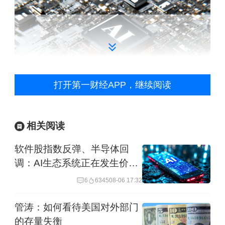
打开第一财经APP，继续阅读
AI资本支出、回报与估值重构
相关阅读
投行杰富瑞（Jefferies）分析师在给投资
软件股指数反弹、半导体回
调：AI生态系统正在发生价值
者的简报中称：“由于需求超过供应且定
迁移吗？
6
6345
08-06 17:32
价上涨，资本支出正持续飙升。”
管涛：如何看待美国对外部门
根据美国银行的统计，今年各巨头的支
的存量失衡