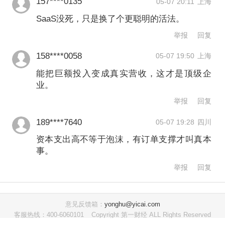
157****0135
05-07 20:11
上海
行订单和加速增长的云业务得到证实。
SaaS没死，只是换了个更聪明的活法。
尽管进行了AI投资，云巨头的利润率杠
举报
回复
杆依然稳健，这彰显了其结构性的运营
158****0058
05-07 19:50
上海
支出纪律。”
能把巨额投入变成真实营收，这才是顶级企
业。
此外，投行BMO资本市场分析师皮茨
举报
回复
（Brian Pitz）评价谷歌的变现能力时
189****7640
05-07 19:28
四川
称：“待执行订单支撑了资本支出的‘超级
资本支出高不等于泡沫，有订单支撑才叫真本
事。
周期’。谷歌的订单额环比几乎翻番，同
举报
回复
比激增400%至4620亿美元。”他补充
称：“大部分订单属于谷歌云平台
意见反馈箱：
yonghu@yicai.com
（GCP）的核心合同，谷歌预计其中超
客服热线：400-6060101
Copyright 第一财经 ALL Rights Reserved