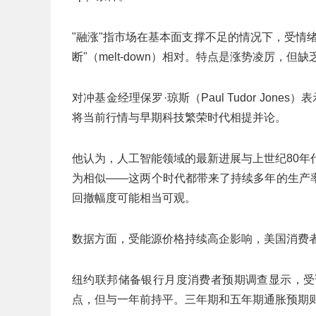
"融涨"指市场在基本面支撑不足的情况下，受情
断"（melt-down）相对。特点是涨势凌厉，
对冲基金经理保罗·琼斯（Paul Tudor Jon
将当前行情与早期科技繁荣时代相提并论。
他认为，人工智能领域的最新进展与上世纪80年
为相似——这两个时代都带来了持续多年的生产
回撤幅度可能相当可观。
数据方面，受能源价格持续高企影响，美国消费
纽约联邦储备银行月度消费者预期调查显示，受访
点，但与一年前持平。三年期和五年期通胀预期则维