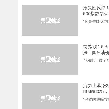
报复性反弹！
500指数结
“凡是未能达
纳指跌1.5
涨，国际油
台积电上调全
海力士暴涨2
IBM跌25%
“好转的通胀