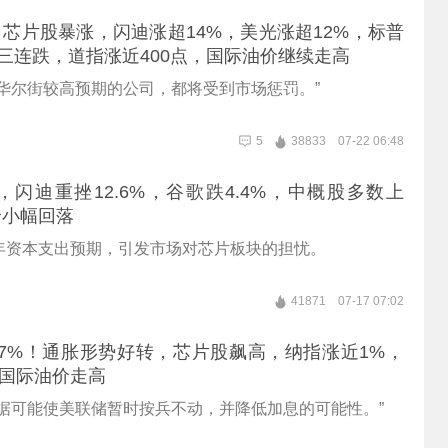
芯片股暴涨，闪迪涨超14%，美光涨超12%，标普
束三连跌，道指涨近400点，国际油价继续走高
到华尔街较高预期的公司，都将受到市场惩罚。”
5
38833
07-22 06:48
%，闪迪重挫12.6%，谷歌跌4.4%，中概股多数上
价小幅回落
年资本支出预期，引发市场对芯片板块的担忧。
41871
07-17 07:02
7%！通胀形势好转，芯片股飙高，纳指涨近1%，
，国际油价走高
数据可能使美联储暂时按兵不动，并降低加息的可能性。”