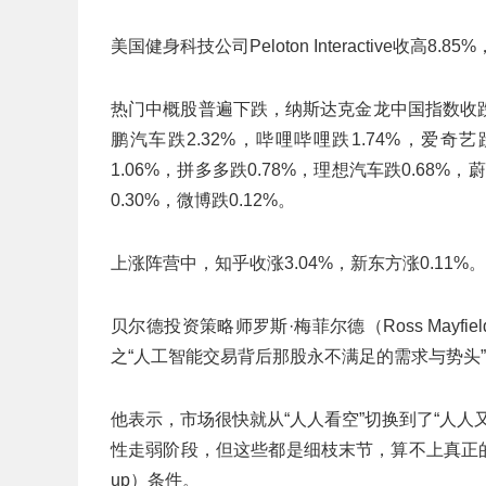
美国健身科技公司Peloton Interactive收高
热门中概股普遍下跌，纳斯达克金龙中国指数收跌1.
鹏汽车跌2.32%，哔哩哔哩跌1.74%，爱奇艺跌
1.06%，拼多多跌0.78%，理想汽车跌0.68%，
0.30%，微博跌0.12%。
上涨阵营中，知乎收涨3.04%，新东方涨0.11%。
贝尔德投资策略师罗斯·梅菲尔德（Ross Mayf
之“人工智能交易背后那股永不满足的需求与势头
他表示，市场很快就从“人人看空”切换到了“人
性走弱阶段，但这些都是细枝末节，算不上真正的障
up）条件。