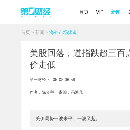
首页
VIP
新闻
首页
>
新闻
>
海外市场频道
美股回落，道指跌超三百点
价走低
第一财经
05-08 06:58
作者：陈玺宇 责编：冯迪凡
美伊局势一波未平，一波又起。