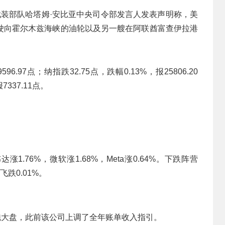
武装部队哈塔姆·安比亚中央司令部发言人发表声明称，美
驶向霍尔木兹海峡的油轮以及另一艘在阿联酋富查伊拉港
96.97点；纳指跌32.75点，跌幅0.13%，报25806.20
7337.11点。
1.76%，微软涨1.68%，Meta涨0.64%。下跌阵营
飞跌0.01%。
%，领跑大盘，此前该公司上调了全年账单收入指引。