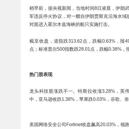
稍早前，据央视新闻，当地时间8日凌晨，伊朗
军违反停火协议，对一艘自伊朗贾斯克沿海水域
对面进入霍尔木兹海峡的船只实施打击。
截至收盘，道指跌313.62点，跌幅0.63%，报495
点；标准普尔500指数跌28.01点，跌幅0.38%，报
热门股表现
龙头科技股涨跌不一。特斯拉收涨3.28%，英伟达涨
中，亚马逊收跌1.38%，苹果跌0.03%，谷歌、奈
美国网络安全公司Fortinet收盘飙高20.03