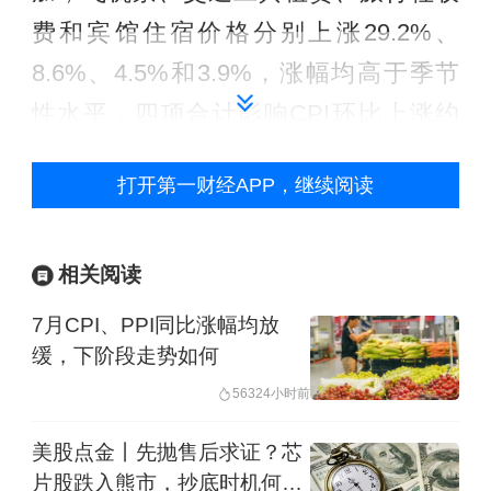
费和宾馆住宿价格分别上涨29.2%、
8.6%、4.5%和3.9%，涨幅均高于季节
性水平，四项合计影响CPI环比上涨约
0.17个百分点；医疗服务价格上涨
打开第一财经APP，继续阅读
0.6%，影响CPI环比上涨约0.04个百分
点。食品价格下降1.6%，降幅比上月收
窄1.1个百分点，影响CPI环比下降约
相关阅读
0.28个百分点。食品中，随着天气转
7月CPI、PPI同比涨幅均放
暖，鲜菜和鲜果大量上市，价格分别下
缓，下阶段走势如何
降6.4%和2.3%，猪肉和水产品供应充
5632
4小时前
足，价格分别下降5.7%和1.2%，四项合
美股点金丨先抛售后求证？芯
计影响CPI环比下降约0.28个百分点；鸡
片股跌入熊市，抄底时机何时