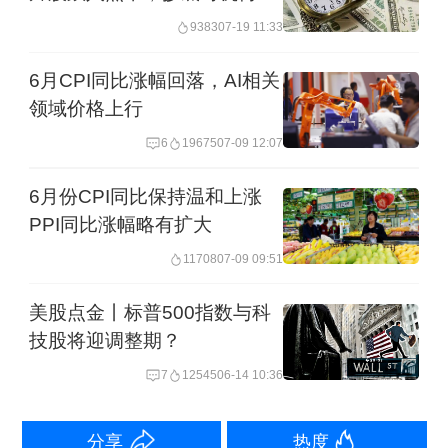
到来
蛋价格上涨3.4%，影响CPI环比上涨约
9383
07-19 11:33
0.01个百分点。扣除能源的工业消费品
6月CPI同比涨幅回落，AI相关
价格下降0.2%，基本保持稳定。
领域价格上行
6
19675
07-09 12:07
从同比看，全国CPI同比上涨1.2%，涨
6月份CPI同比保持温和上涨
幅比上月扩大0.2个百分点。本月工业消
PPI同比涨幅略有扩大
费品价格上涨3.5%，涨幅比上月扩大1.3
11708
07-09 09:51
个百分点，影响CPI同比上涨约1.06个百
分点。工业消费品中，受国际大宗商品
美股点金丨标普500指数与科
技股将迎调整期？
价格波动影响，国内汽油和黄金饰品价
7
12545
06-14 10:36
格变动较大，其中汽油价格涨幅扩大至
19.3%，影响CPI同比上涨约0.56个百分
分享
热度