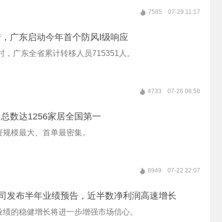
7585
07-29 11:17
，广东启动今年首个防风Ⅰ级响应
0时，广东全省累计转移人员715351人。
4733
07-26 08:58
总数达1256家居全国第一
资规模最大、首单最密集。
8949
07-22 22:07
公司发布半年业绩预告，近半数净利润高速增长
业绩的稳健增长将进一步增强市场信心。