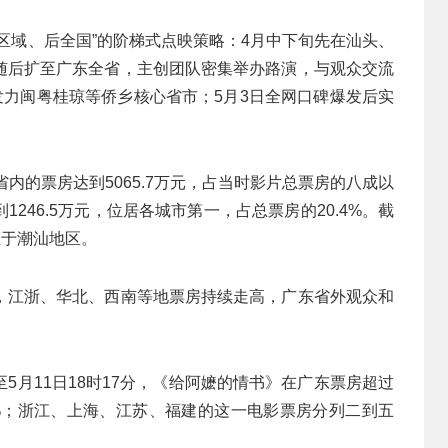
区域、后全国”的阶梯式点映策略：4月中下旬先在汕头、
随后扩至广东全省，主创团队密集举办路演，与观众交流
发力闽粤桂琼等侨乡核心省市；5月3日全网口碑爆发后实
内的票房达到5065.7万元，占当时影片总票房的八成以
246.5万元，位居各城市第一，占总票房的20.4%。截
位于潮汕地区。
，江浙、华北、西南等地票房持续走高，广东省外观众和
5月11日18时17分，《给阿嬷的情书》在广东票房超过
2.2%；浙江、上海、江苏、福建的这一电影票房分列二到五