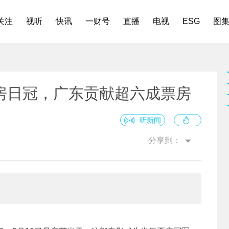
关注
视听
快讯
一财号
直播
电视
ESG
图
房日冠，广东贡献超六成票房
听新闻
分享到：