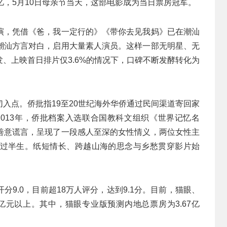
亿，5月10日母亲节当天，这部电影成为当日票房冠军。
演，凭借《爸，我一定行的》《带你去见我妈》已在潮汕
潮汕方言对白，启用大量素人演员。这样一部无明星、无
、上映首日排片仅3.6%的情况下，口碑不断发酵转化为
。
入点。侨批指19至20世纪海外华侨通过民间渠道寄回家
。2013年，侨批档案入选联合国教科文组织《世界记忆名
善意谎言，呈现了一段感人至深的女性情义，两位女性主
过半生。纸短情长、跨越山海的思念与乡愁贯穿影片始
9.0，目前超18万人评分，达到9.1分。目前，猫眼、
亿元以上。其中，猫眼专业版预测内地总票房为3.67亿