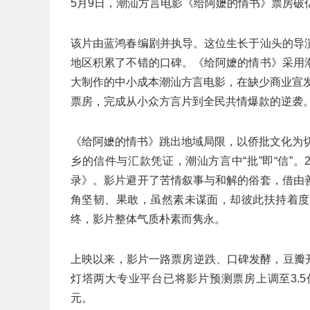
5月9日，潮汕方言电影《给阿嬷的情书》票房破
该片由蓝鸿春编剧并执导。这位生长于汕头的导
地区积累了不错的口碑。《给阿嬷的情书》采用
大制作的中小成本潮汕方言电影，在缺少商业宣发
票房，完成从小众方言片到全民共情爆款的逆袭
《给阿嬷的情书》跳出地域局限，以侨批文化为切
乡的信件与汇款凭证，潮汕方言中“批”即“信”
录》。影片避开了苦情叙事与和解的俗套，借由
角坚韧、果敢，虽然素未谋面，却彼此扶持着度
终，影片整体气质朴素而隽永。
上映以来，影片一路票房逆跌、口碑发酵，豆瓣开分
灯塔两大专业平台已将影片预测票房上调至3.5
元。