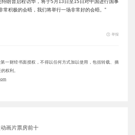
统特朗普启程访华，将于5月13日至15日对中国进行国事
非常积极的会晤，我们将举行一场非常好的会晤。”
举报
经第一财经书面授权，不得以任何方式加以使用，包括转载、摘
任的权利。
com
史动画片票房前十