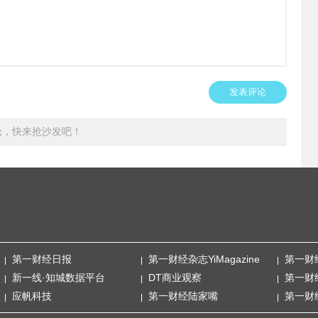
发表评论
论，快来抢沙发吧！
第一财经日报
第一财经杂志YiMagazine
第一财
新一线·知城数据平台
DT商业观察
第一财
应帆科技
第一财经陆家嘴
第一财