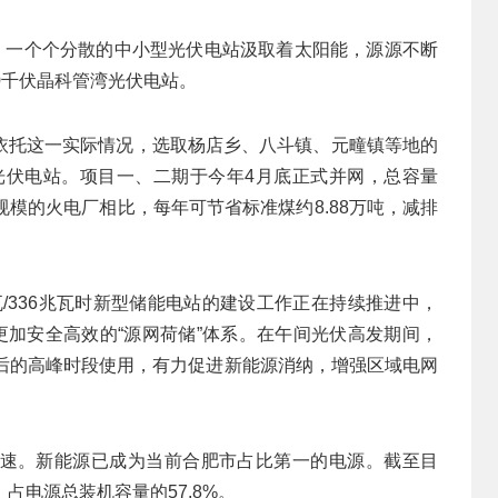
间，一个个分散的中小型光伏电站汲取着太阳能，源源不断
0千伏晶科管湾光伏电站。
依托这一实际情况，选取杨店乡、八斗镇、元疃镇等地的
面光伏电站。项目一、二期于今年4月底正式并网，总容量
同规模的火电厂相比，每年可节省标准煤约8.88万吨，减排
瓦/336兆瓦时新型储能电站的建设工作正在持续推进中，
更加安全高效的“源网荷储”体系。在午间光伏高发期间，
之后的高峰时段使用，有力促进新能源消纳，增强区域电网
速。新能源已成为当前合肥市占比第一的电源。截至目
，占电源总装机容量的57.8%。