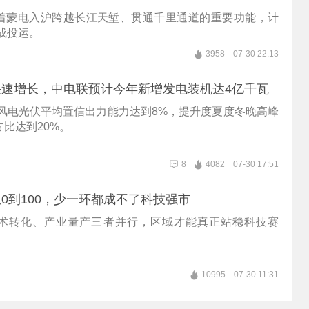
着蒙电入沪跨越长江天堑、贯通千里通道的重要功能，计
建成投运。
3958
07-30 22:13
快速增长，中电联预计今年新增发电装机达4亿千瓦
升风电光伏平均置信出力能力达到8%，提升度夏度冬晚高峰
比达到20%。
8
4082
07-30 17:51
0到100，少一环都成不了科技强市
术转化、产业量产三者并行，区域才能真正站稳科技赛
10995
07-30 11:31