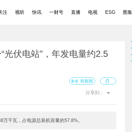
关注
视听
快讯
一财号
直播
电视
ESG
图
“光伏电站”，年发电量约2.5
听新闻
分享到：
8万千瓦，占电源总装机容量的57.8%。