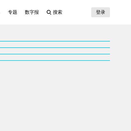
集
专题
数字报
搜索
登录